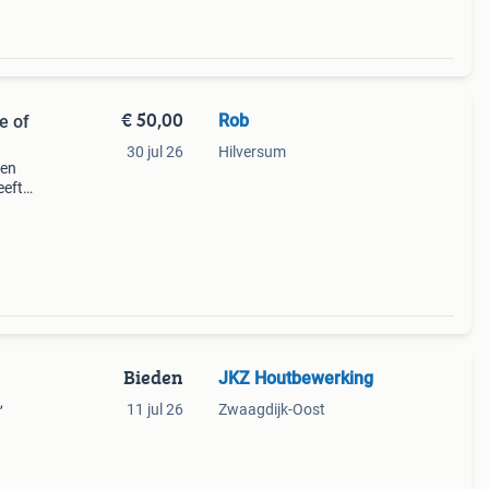
€ 50,00
Rob
e of
30 jul 26
Hilversum
len
eeft
met
tc.
Bieden
JKZ Houtbewerking
,
11 jul 26
Zwaagdijk-Oost