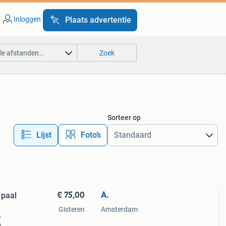
Inloggen
Plaats advertentie
lle afstanden…
Zoek
Sorteer op
Lijst
Foto’s
€ 75,00
A.
 paal
Gisteren
Amsterdam
e