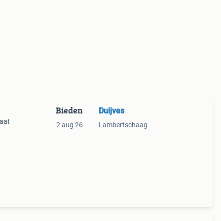
Bieden
Duijves
taat
2 aug 26
Lambertschaag