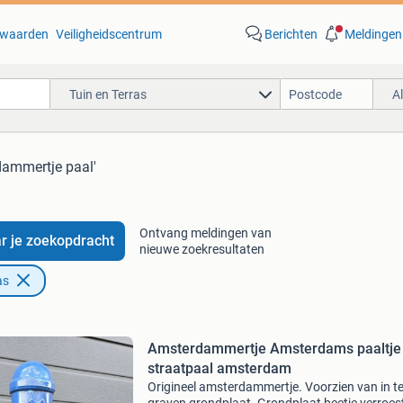
waarden
Veiligheidscentrum
Berichten
Meldingen
Tuin en Terras
A
dammertje paal'
Ontvang meldingen van
r je zoekopdracht
nieuwe zoekresultaten
as
Amsterdammertje Amsterdams paaltje
straatpaal amsterdam
Origineel amsterdammertje. Voorzien van in t