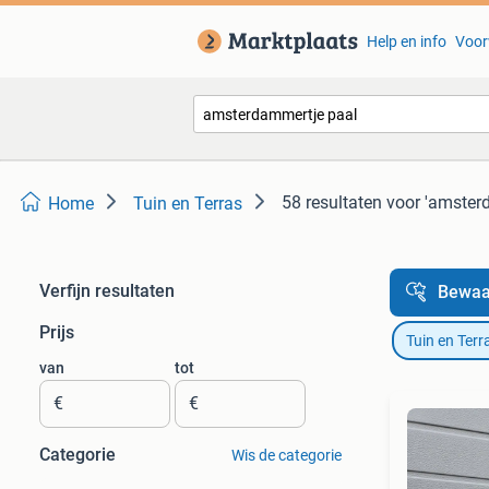
Help en info
Voor
58 resultaten
voor 'amster
Home
Tuin en Terras
Verfijn resultaten
Bewaa
Prijs
Tuin en Terr
van
tot
€
€
Categorie
Wis de categorie