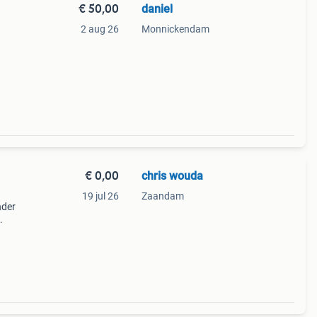
€ 50,00
daniel
2 aug 26
Monnickendam
€ 0,00
chris wouda
19 jul 26
Zaandam
nder
mooi
in