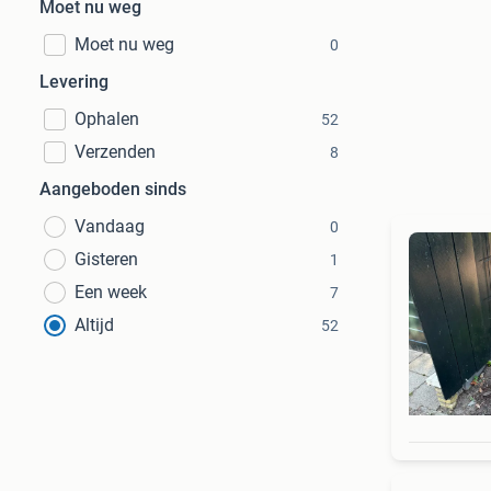
Moet nu weg
Moet nu weg
0
Levering
Ophalen
52
Verzenden
8
Aangeboden sinds
Vandaag
0
Gisteren
1
Een week
7
Altijd
52