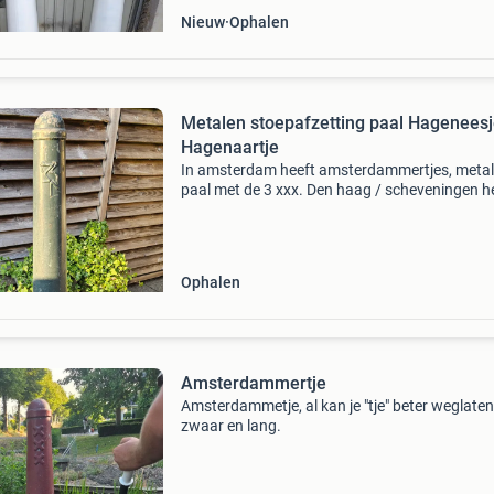
Nieuw
Ophalen
Metalen stoepafzetting paal Hageneesj
Hagenaartje
In amsterdam heeft amsterdammertjes, meta
paal met de 3 xxx. Den haag / scheveningen h
het hageneesje of hagenaartje, metalen paal 
de ooievaar. Leuk voor in de tuin, op de oprit, e
Zie o
Ophalen
Amsterdammertje
Amsterdammetje, al kan je "tje" beter weglaten
zwaar en lang.