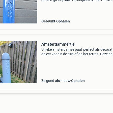
graven grondplaat. Grondplaat beetje verroest
maar verdwijnt toch onder de grond.. Af te hal
aalsmeer.
Gebruikt
Ophalen
Amsterdammertje
Unieke amsterdamse paal, perfect als decorat
object voor in de tuin of op het terras. Deze paa
helemaal roestvrij en in de primer gezet. Allee
aflakken in de gewenste kleur!
Zo goed als nieuw
Ophalen