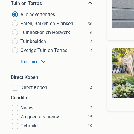
Tuin en Terras
Alle advertenties
Palen, Balken en Planken
36
Tuinhekken en Hekwerk
6
Tuinbeelden
4
Overige Tuin en Terras
4
Toon meer
Direct Kopen
Direct Kopen
4
Conditie
Nieuw
3
Zo goed als nieuw
15
Gebruikt
19