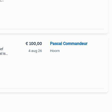
,
en in
€ 100,00
Pascal Commandeur
ief
4 aug 26
Hoorn
l is
n nog