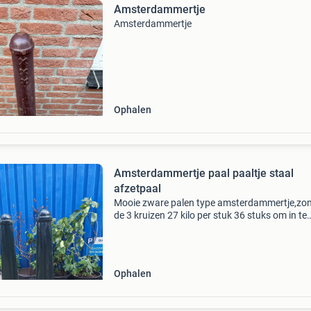
Amsterdammertje
Amsterdammertje
Ophalen
Amsterdammertje paal paaltje staal
afzetpaal
Mooie zware palen type amsterdammertje,zo
de 3 kruizen 27 kilo per stuk 36 stuks om in te
graven 6 stuks boutbaar 40 euro per stuk of 
bod voor alles ophalen in zaandam bezorging 
overleg mv
Ophalen