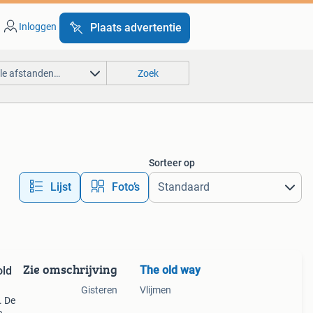
Inloggen
Plaats advertentie
lle afstanden…
Zoek
Sorteer op
Lijst
Foto’s
Zie omschrijving
The old way
old
Gisteren
Vlijmen
. De