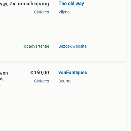
Zie omschrijving
The old way
way.
Gisteren
Vlijmen
Topadvertentie
Bezoek website
€ 150,00
vanEantiques
uwen
 de
Gisteren
Deurne
ze
rzaam