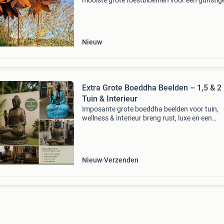
mooiste grote roestbloemen voor een gunstig
prijs. De bloemen zijn met grote zorg met de 
gemaakt. Heel veel verschillende modellen. Ge
een er
Nieuw
Extra Grote Boeddha Beelden – 1,5 & 2
Tuin & Interieur
Imposante grote boeddha beelden voor tuin,
wellness & interieur breng rust, luxe en een
spirituele sfeer in uw tuin of interieur met deze
grote handgemaakte boeddha beelden uit
indonesië. De
Nieuw
Verzenden