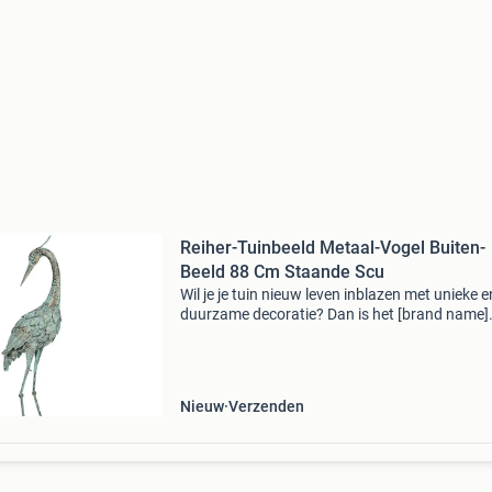
Reiher-Tuinbeeld Metaal-Vogel Buiten-
Beeld 88 Cm Staande Scu
Wil je je tuin nieuw leven inblazen met unieke e
duurzame decoratie? Dan is het [brand name]
reiger tuinbeeld de perfecte keuze voor jou. Dit
prachtige beeld is gemaakt van weerbestendi
metaal met e
Nieuw
Verzenden