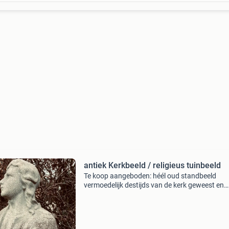
antiek Kerkbeeld / religieus tuinbeeld
Te koop aangeboden: héél oud standbeeld
vermoedelijk destijds van de kerk geweest en
afkomstig van een begraafplaats of kerkhof. D
unieke standbeeld heeft een mooie patina en
mosgroei, waarbij je go