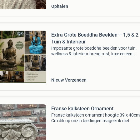
Ophalen
Extra Grote Boeddha Beelden – 1,5 & 2
Tuin & Interieur
Imposante grote boeddha beelden voor tuin,
wellness & interieur breng rust, luxe en een
spirituele sfeer in uw tuin of interieur met deze
grote handgemaakte boeddha beelden uit
indonesië. De
Nieuw
Verzenden
Franse kalksteen Ornament
Franse kalksteen ornament hoogte 39 x 40cm
Cm dik op onzin biedingen reageer ik niet