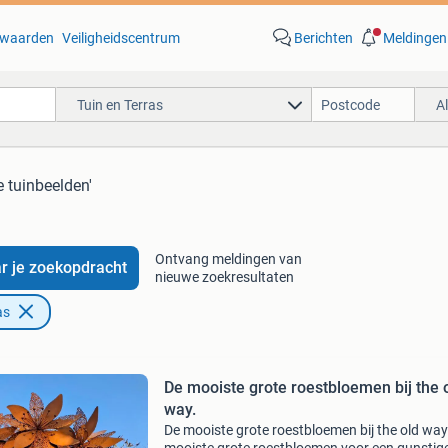
waarden
Veiligheidscentrum
Berichten
Meldingen
Tuin en Terras
A
e tuinbeelden'
Ontvang meldingen van
r je zoekopdracht
nieuwe zoekresultaten
as
De mooiste grote roestbloemen bij the 
way.
De mooiste grote roestbloemen bij the old way