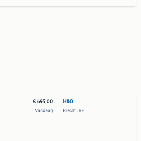
€ 695,00
H&O
Vandaag
Brecht , BE
it