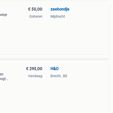
€ 50,00
zeehondje
eisje
Gisteren
Mijdrecht
€ 295,00
H&O
een
Vandaag
Brecht , BE
oogte: