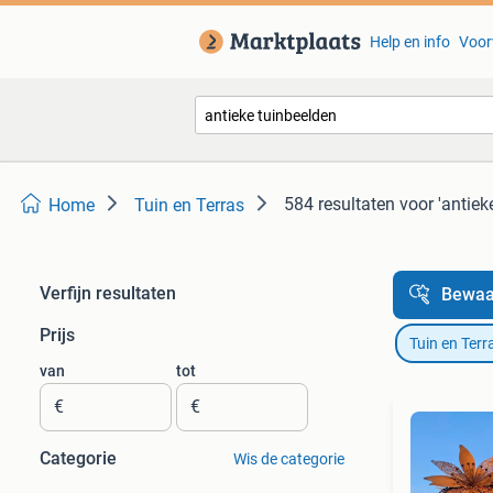
Help en info
Voor
584 resultaten
voor 'antiek
Home
Tuin en Terras
Verfijn resultaten
Bewaa
Prijs
Tuin en Terr
van
tot
€
€
Categorie
Wis de categorie