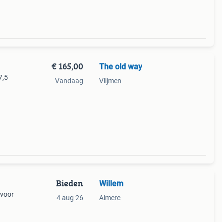
€ 165,00
The old way
7,5
Vandaag
Vlijmen
Bieden
Willem
 voor
4 aug 26
Almere