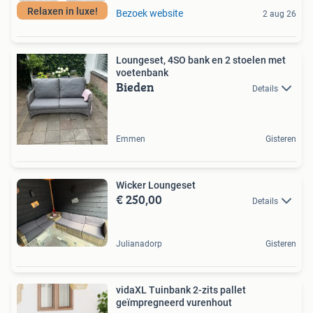
Relaxen in luxe!
Bezoek website
2 aug 26
Loungeset, 4SO bank en 2 stoelen met
voetenbank
Bieden
Details
Emmen
Gisteren
Wicker Loungeset
€ 250,00
Details
Julianadorp
Gisteren
vidaXL Tuinbank 2-zits pallet
geïmpregneerd vurenhout