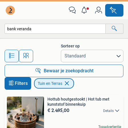
Tuin en Terras
Sorteer op
Alle afstanden…
Bewaar je zoekopdracht
Filters
Tuin en Terras
Hottub houtgestookt | Hot tub met
kunststof binnenkuip
€ 2.495,00
Details
Topadvertentie