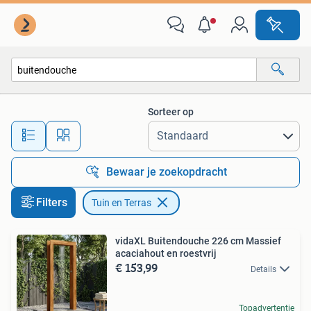
Tuin en Terras
Sorteer op
Alle afstanden…
Bewaar je zoekopdracht
Filters
Tuin en Terras
vidaXL Buitendouche 226 cm Massief
acaciahout en roestvrij
€ 153,99
Details
Topadvertentie