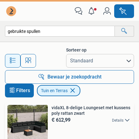
Tuin en Terras
Sorteer op
Alle afstanden…
Bewaar je zoekopdracht
Filters
Tuin en Terras
vidaXL 8-delige Loungeset met kussens
poly rattan zwart
€ 612,99
Details