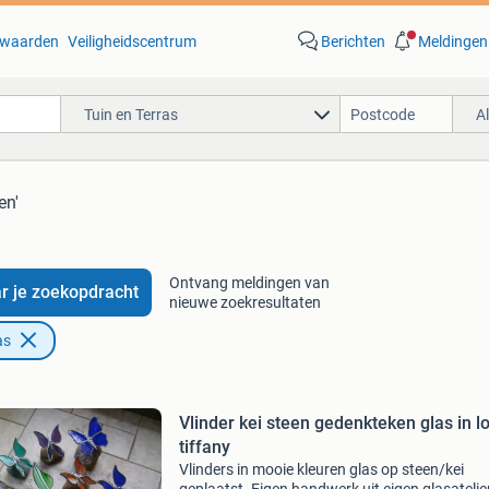
waarden
Veiligheidscentrum
Berichten
Meldingen
Tuin en Terras
A
en'
Ontvang meldingen van
r je zoekopdracht
nieuwe zoekresultaten
as
Vlinder kei steen gedenkteken glas in l
tiffany
Vlinders in mooie kleuren glas op steen/kei