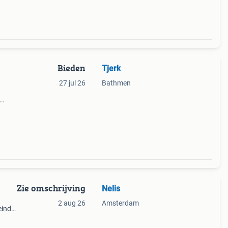
Bieden
Tjerk
27 jul 26
Bathmen
, voor
Zie omschrijving
Nelis
2 aug 26
Amsterdam
einde
van
8 enz