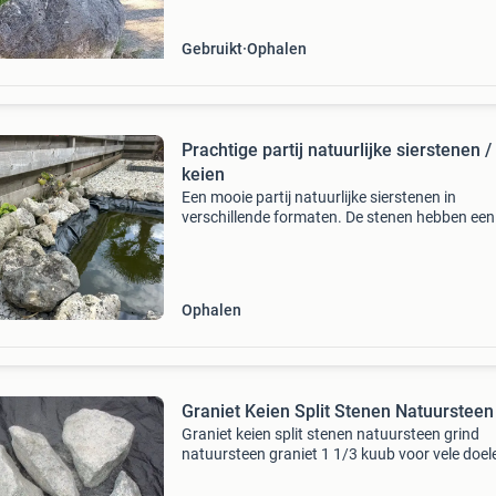
Gebruikt
Ophalen
Prachtige partij natuurlijke sierstenen /
keien
Een mooie partij natuurlijke sierstenen in
verschillende formaten. De stenen hebben een
stoere, robuuste uitstraling en zijn ideaal als
decoratief element in de tuin, langs een border
naast de v
Ophalen
Graniet Keien Split Stenen Natuursteen
Graniet keien split stenen natuursteen grind
natuursteen graniet 1 1/3 kuub voor vele doel
graniet en natuursteen een bont gezelschap 
allerlei maten van b.v 3 x 3 cm en 3 x 6 en 3 x 