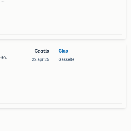
.
Gratis
Glas
oien.
22 apr 26
Gasselte