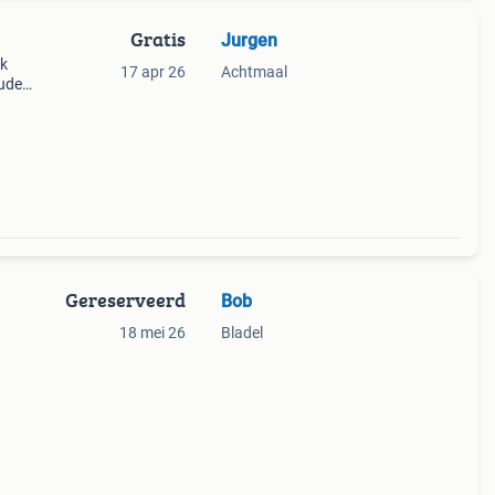
Gratis
Jurgen
ok
17 apr 26
Achtmaal
uder -
) -
itale
Gereserveerd
Bob
18 mei 26
Bladel