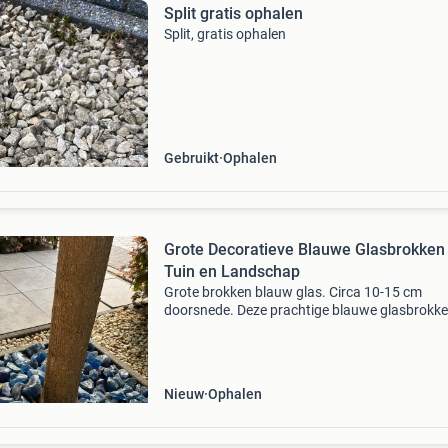
Split gratis ophalen
Split, gratis ophalen
Gebruikt
Ophalen
Grote Decoratieve Blauwe Glasbrokken
Tuin en Landschap
Grote brokken blauw glas. Circa 10-15 cm
doorsnede. Deze prachtige blauwe glasbrokken
perfect voor het verfraaien van uw tuin, vijver 
landschap. Ze zijn van hoge kwaliteit en geve
unieke,
Nieuw
Ophalen