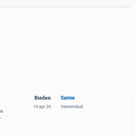
Bieden
Sanne
19 apr 26
Veenendaal
es
 op
n het