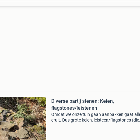
Diverse partij stenen: Keien,
flagstones/leistenen
Omdat we onze tuin gaan aanpakken gaat all
eruit. Dus grote keien, leisteen/flagstones (die
dunne op de 1e foto en de grote keien dus ook
de 1e foto) ik weet niet precies wat voor stene
zijn