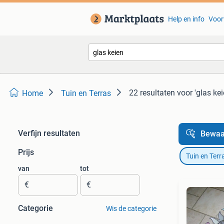
Help en info
Voor
22 resultaten
voor 'glas kei
Home
Tuin en Terras
Verfijn resultaten
Bewaa
Prijs
Tuin en Terr
van
tot
€
€
Categorie
Wis de categorie