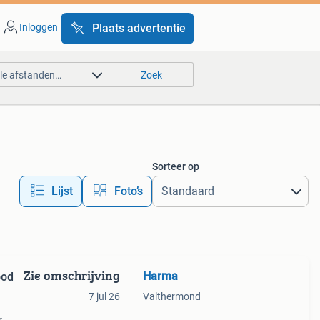
Inloggen
Plaats advertentie
lle afstanden…
Zoek
Sorteer op
Lijst
Foto’s
Zie omschrijving
Harma
ood
7 jul 26
Valthermond