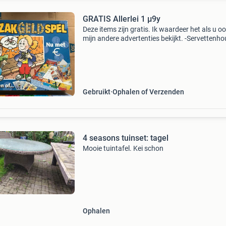
GRATIS Allerlei 1 µ9y
Deze items zijn gratis. Ik waardeer het als u o
mijn andere advertenties bekijkt. -Servettenho
broodrooster (werkt maar gebarsten behuizing
spel eurozakgeldspel (vlekken op de doos) -dig
Gebruikt
Ophalen of Verzenden
4 seasons tuinset: tagel
Mooie tuintafel. Kei schon
Ophalen