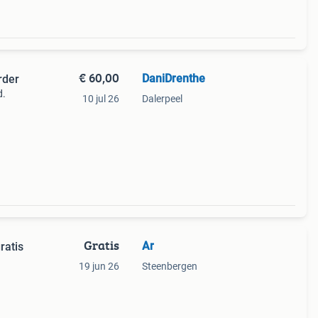
€ 60,00
DaniDrenthe
rder
d.
10 jul 26
Dalerpeel
Gratis
Ar
ratis
19 jun 26
Steenbergen