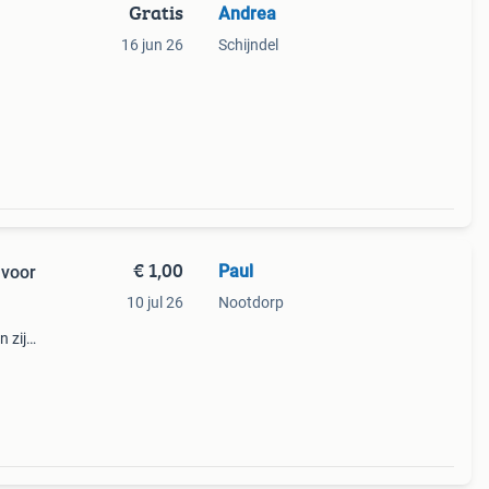
Gratis
Andrea
16 jun 26
Schijndel
€ 1,00
Paul
 voor
10 jul 26
Nootdorp
 zijn
of
n een