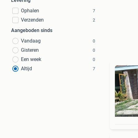
Levering
Ophalen
7
Verzenden
2
Aangeboden sinds
Vandaag
0
Gisteren
0
Een week
0
Altijd
7