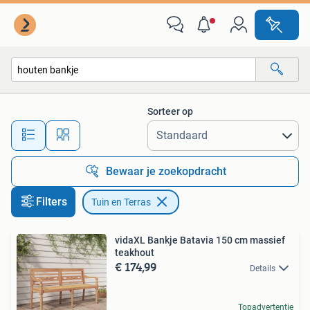
Tuin en Terras
Sorteer op
Alle afstanden…
Bewaar je zoekopdracht
Filters
Tuin en Terras
vidaXL Bankje Batavia 150 cm massief
teakhout
€ 174,99
Details
Topadvertentie