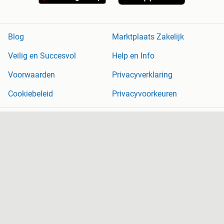
Blog
Marktplaats Zakelijk
Veilig en Succesvol
Help en Info
Voorwaarden
Privacyverklaring
Cookiebeleid
Privacyvoorkeuren
Over Marktplaats
Werken bij
Perskamer
Adevinta
2dehands
2ememain
Sitemap
Marktplaats is, voor zover wettelijk toegestaan, niet aansprakelijk
voor (gevolg)schade die voortkomt uit het gebruik van deze site,