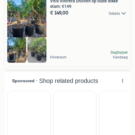
Vitis Vinifera Druiven op oude dikke
stam: €149
€ 149,00
Details
Dagtopper
mediterraan
Hilversum
Vandaag