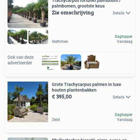
Trachycarpus fortunei palmboom /
palmbomen, grootste keus
Zie omschrijving
Details
Dagtopper
Giethmen
Vandaag
Ook van deze
adverteerder
Grote Trachycarpus palmen in luxe
houten plantenbakken
€ 395,00
Details
Dagtopper
Zeist
Vandaag