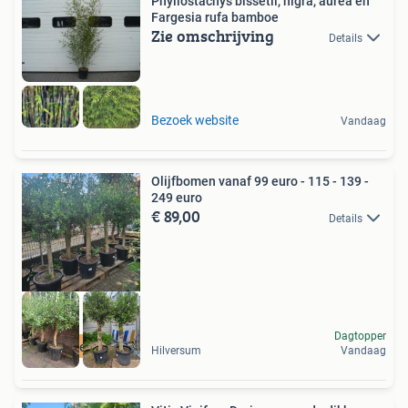
Phyllostachys bissetii, nigra, aurea en
Fargesia rufa bamboe
Zie omschrijving
Details
Bezoek website
Vandaag
Olijfbomen vanaf 99 euro - 115 - 139 -
249 euro
€ 89,00
Details
Dagtopper
mediterraan
Hilversum
Vandaag