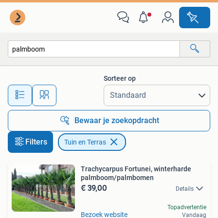
Tuin en Terras
Sorteer op
Alle afstanden…
Bewaar je zoekopdracht
Filters
Tuin en Terras
Trachycarpus Fortunei, winterharde
palmboom/palmbomen
€ 39,00
Details
Topadvertentie
Bezoek website
Vandaag