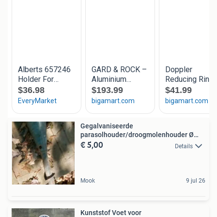
Gegalvaniseerde
parasolhouder/droogmolenhouder Ø
€ 5,00
6,5cm
Details
Mook
9 jul 26
Kunststof Voet voor