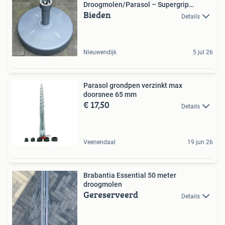
Droogmolen/Parasol – Supergrip
Bieden
Vulbaar
Details
Nieuwendijk
5 jul 26
Parasol grondpen verzinkt max
doorsnee 65 mm
€ 17,50
Details
Veenendaal
19 jun 26
Brabantia Essential 50 meter
droogmolen
Gereserveerd
Details