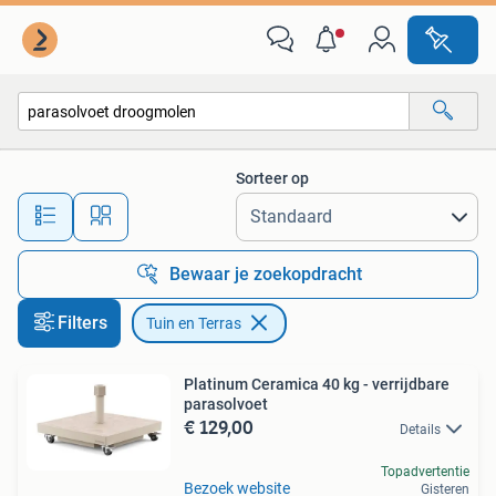
Tuin en Terras
Sorteer op
Alle afstanden…
Bewaar je zoekopdracht
Filters
Tuin en Terras
Platinum Ceramica 40 kg - verrijdbare
parasolvoet
€ 129,00
Details
Topadvertentie
Bezoek website
Gisteren