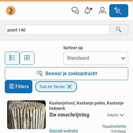
Tuin en Terras
Sorteer op
Alle afstanden…
Bewaar je zoekopdracht
Filters
Tuin en Terras
Kastanjehout, Kastanje palen, Kastanje
hekwerk
Zie omschrijving
Details
Topadvertentie
Bezoek website
Vandaag