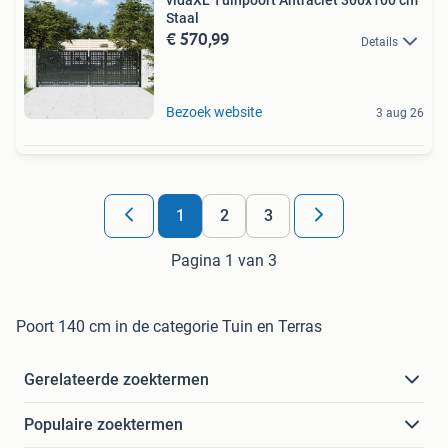
vidaXL Tuinpoort Antraciet 300x100 cm
Staal
€ 570,99
Details
Bezoek website
3 aug 26
1
2
3
Pagina 1 van 3
Poort 140 cm in de categorie Tuin en Terras
Gerelateerde zoektermen
Populaire zoektermen