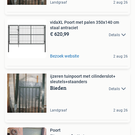
Landgraaf
2 aug 26
vidaXL Poort met palen 350x140 cm
staal antraciet
€ 620,99
Details
Bezoek website
2 aug 26
ijzeren tuinpoort met cilinderslot+
sleutels+staanders
Bieden
Details
Landgraaf
2 aug 26
Poort