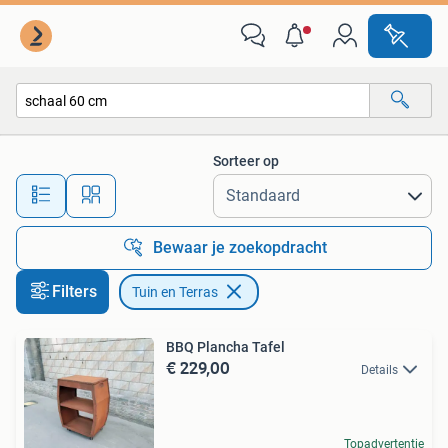
Tuin en Terras
Sorteer op
Alle afstanden…
Bewaar je zoekopdracht
Filters
Tuin en Terras
BBQ Plancha Tafel
€ 229,00
Details
Topadvertentie