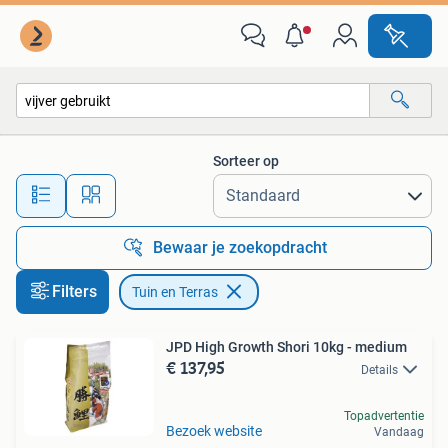
Tuin en Terras
Sorteer op
Alle afstanden…
Bewaar je zoekopdracht
Filters
Tuin en Terras
JPD High Growth Shori 10kg - medium
€ 137,95
Details
Topadvertentie
Bezoek website
Vandaag