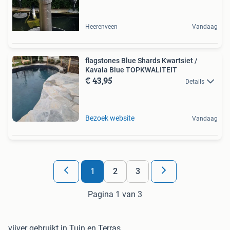
Heerenveen
Vandaag
flagstones Blue Shards Kwartsiet /
Kavala Blue TOPKWALITEIT
€ 43,95
Details
Bezoek website
Vandaag
1
2
3
Pagina 1 van 3
vijver gebruikt in Tuin en Terras