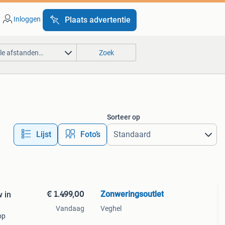
Inloggen
Plaats advertentie
lle afstanden…
Zoek
Sorteer op
Lijst
Foto’s
€ 1.499,00
Zonweringsoutlet
 in
Vandaag
Veghel
op