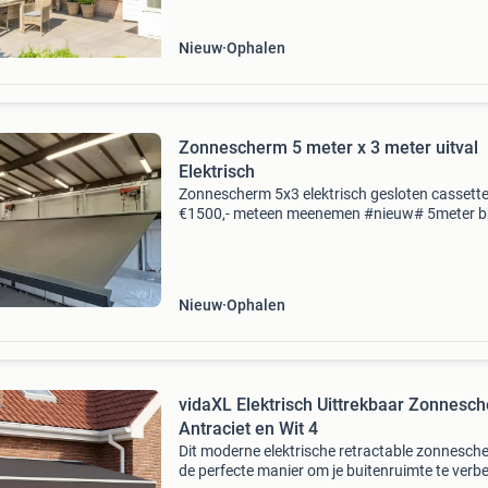
io • motorzijde
Nieuw
Ophalen
Zonnescherm 5 meter x 3 meter uitval
Elektrisch
Zonnescherm 5x3 elektrisch gesloten cassett
€1500,- meteen meenemen #nieuw# 5meter b
x 3 meter uitval motor met afstandsbediening
frame aluminium kleur frame antraciet 4 mete
4,5 meter b
Nieuw
Ophalen
vidaXL Elektrisch Uittrekbaar Zonnesc
Antraciet en Wit 4
Dit moderne elektrische retractable zonnesche
de perfecte manier om je buitenruimte te verb