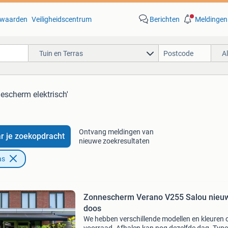
waarden
Veiligheidscentrum
Berichten
Meldingen
Tuin en Terras
A
escherm elektrisch'
Ontvang meldingen van
r je zoekopdracht
nieuwe zoekresultaten
as
Zonnescherm Verano V255 Salou nieuw
doos
We hebben verschillende modellen en kleuren 