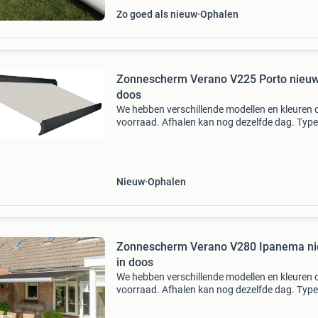
Zo goed als nieuw
Ophalen
Zonnescherm Verano V225 Porto nieuw
doos
We hebben verschillende modellen en kleuren 
voorraad. Afhalen kan nog dezelfde dag. Type
v225– porto • verschillende doekkleuren
beschikbaar - (zie foto’s) • kastkleur – vs716 (r
7016) • motor -
Nieuw
Ophalen
Zonnescherm Verano V280 Ipanema n
in doos
We hebben verschillende modellen en kleuren 
voorraad. Afhalen kan nog dezelfde dag. Type
v280– ipanema • doekkleur grijs 70.2601 •
Kastkleur – technisch zilver • motor - somfy s