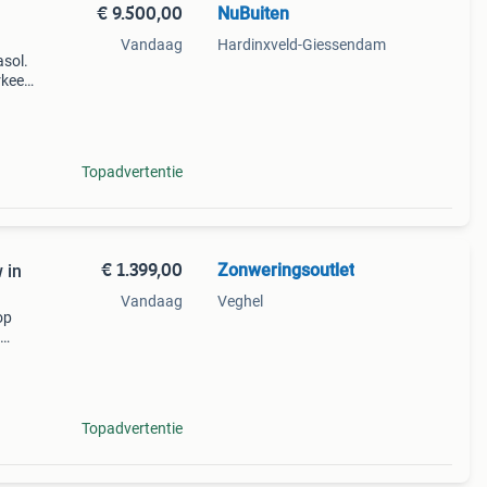
€ 9.500,00
NuBuiten
Vandaag
Hardinxveld-Giessendam
asol.
keert
amer
g:
Topadvertentie
€ 1.399,00
Zonweringsoutlet
 in
Vandaag
Veghel
op
al
Topadvertentie