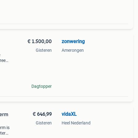
€ 1.500,00
zonwering
Gisteren
Amerongen
e
reed
r en
Dagtopper
€ 646,99
vidaXL
herm
Gisteren
Heel Nederland
rm is
eteren