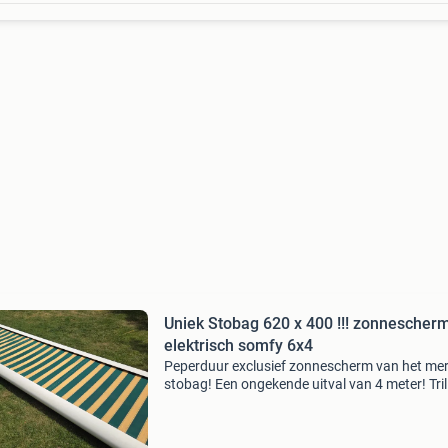
Uniek Stobag 620 x 400 !!! zonnescher
elektrisch somfy 6x4
Peperduur exclusief zonnescherm van het me
stobag! Een ongekende uitval van 4 meter! Tril
telescopische armen zijn uitsluitend door sto
ontwikkeld. Het biedt maximale stabiliteit en
doekspan