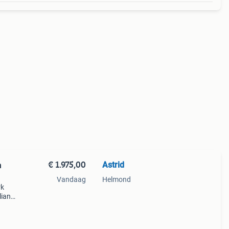
€ 1.975,00
Astrid
m
Vandaag
Helmond
rk
liant
bag