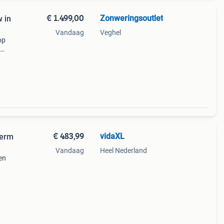
€ 1.499,00
Zonweringsoutlet
 in
Vandaag
Veghel
op
al
€ 483,99
vidaXL
herm
Vandaag
Heel Nederland
een
en.
hij je