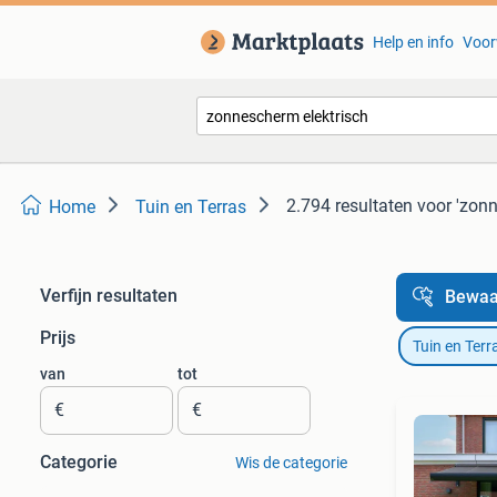
Help en info
Voor
2.794 resultaten
voor 'zonn
Home
Tuin en Terras
Verfijn resultaten
Bewaa
Prijs
Tuin en Terr
van
tot
€
€
Categorie
Wis de categorie