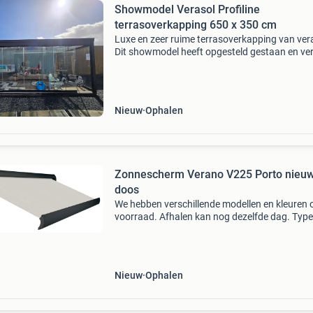
Showmodel Verasol Profiline
terrasoverkapping 650 x 350 cm
Luxe en zeer ruime terrasoverkapping van ver
Dit showmodel heeft opgesteld gestaan en ver
in nette staat. Ideaal als hoogwaardige tuink
of royale buitenruimte. Specificaties: • afmetin
Nieuw
Ophalen
Zonnescherm Verano V225 Porto nieuw
doos
We hebben verschillende modellen en kleuren 
voorraad. Afhalen kan nog dezelfde dag. Type
v225– porto • verschillende doekkleuren
beschikbaar - (zie foto’s) • kastkleur – vs716 (r
7016) • motor -
Nieuw
Ophalen