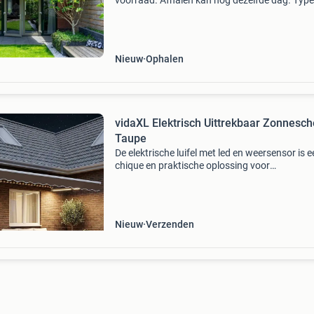
voorraad. Afhalen kan nog dezelfde dag. Type
v255– salou • verschillende doekkleuren
beschikbaar - (zie foto’s) • kastkleur – vs716 (r
7016) • motor -
Nieuw
Ophalen
vidaXL Elektrisch Uittrekbaar Zonnesc
Taupe
De elektrische luifel met led en weersensor is 
chique en praktische oplossing voor
buitenzonbescherming voor moderne woning
Met een strak design zonder poespas vergroot 
buitenruimtes en
Nieuw
Verzenden