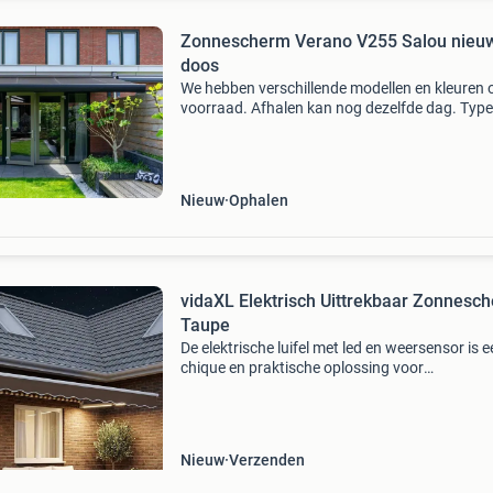
Zonnescherm Verano V255 Salou nieuw
doos
We hebben verschillende modellen en kleuren 
voorraad. Afhalen kan nog dezelfde dag. Type
v255– salou • verschillende doekkleuren
beschikbaar - (zie foto’s) • kastkleur – vs716 (r
7016) • motor -
Nieuw
Ophalen
vidaXL Elektrisch Uittrekbaar Zonnesc
Taupe
De elektrische luifel met led en weersensor is 
chique en praktische oplossing voor
buitenzonbescherming voor moderne woning
Met een strak design zonder poespas vergroot 
buitenruimtes en
Nieuw
Verzenden