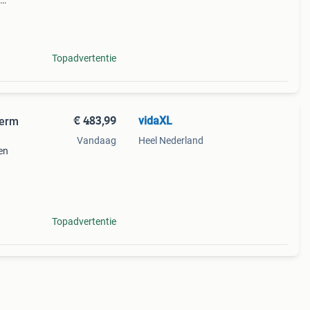
al
Topadvertentie
€ 483,99
vidaXL
herm
Vandaag
Heel Nederland
een
en.
hij je
Topadvertentie