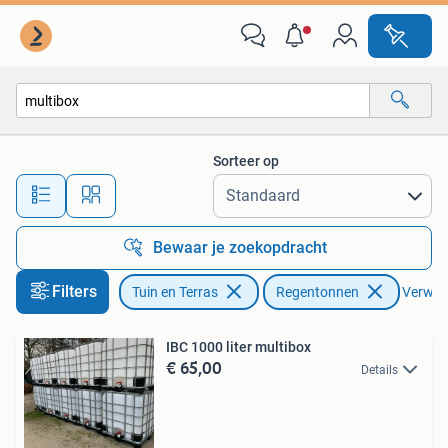
Regentonnen
Sorteer op
Alle afstanden…
Bewaar je zoekopdracht
Filters
Tuin en Terras
Regentonnen
Verwijde
IBC 1000 liter multibox
€ 65,00
Details