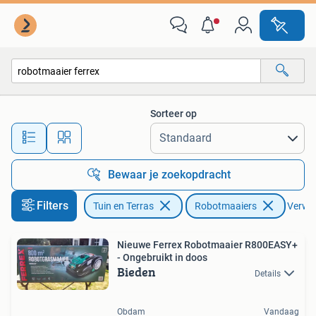
Robotmaaiers
Sorteer op
Alle afstanden…
Bewaar je zoekopdracht
Filters
Tuin en Terras
Robotmaaiers
Verwijd
Nieuwe Ferrex Robotmaaier R800EASY+
- Ongebruikt in doos
Bieden
Details
Obdam
Vandaag