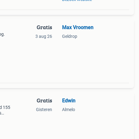
Gratis
Max Vroomen
og.
3 aug 26
Geldrop
Gratis
Edwin
ed 155
Gisteren
Almelo
s
og