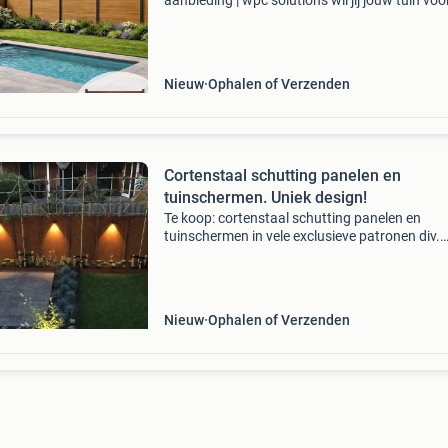
aanbieding | wpc solutions wil jij jouw tuin voo
van een moderne, onderhoudsarme schutting
de aanbiedingspakketten composiet schuttin
van wpc solu
Nieuw
Ophalen of Verzenden
Cortenstaal schutting panelen en
tuinschermen. Uniek design!
Te koop: cortenstaal schutting panelen en
tuinschermen in vele exclusieve patronen div.
Afmeting standaard 90x180cm [bxh] (andere
maatvoering is mogelijk). Eenvoudige bevesti
aan bijvoorbeeld (har
Nieuw
Ophalen of Verzenden