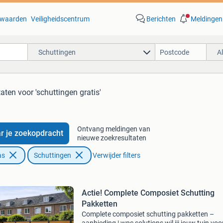
waarden
Veiligheidscentrum
Berichten
Meldingen
Schuttingen
A
taten
voor 'schuttingen gratis'
Ontvang meldingen van
r je zoekopdracht
nieuwe zoekresultaten
as
Schuttingen
Verwijder filters
Actie! Complete Composiet Schutting
Pakketten
Complete composiet schutting pakketten –