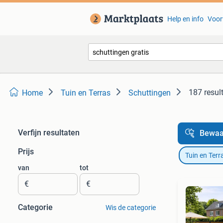
Help en info
Voor
187 resul
Home
Tuin en Terras
Schuttingen
Verfijn resultaten
Bewaa
Prijs
Tuin en Terr
van
tot
€
€
Categorie
Wis de categorie