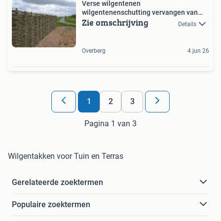
Verse wilgentenen
wilgentenenschutting vervangen van
Zie omschrijving
haag
Details
Overberg
4 jun 26
1
2
3
Pagina 1 van 3
Wilgentakken voor Tuin en Terras
Gerelateerde zoektermen
Populaire zoektermen