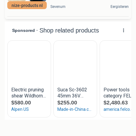
nize-products nl
Sevenum
Eergisteren