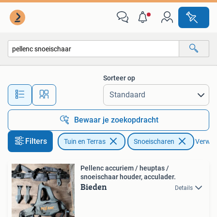
Snoeischaren
Sorteer op
Alle afstanden…
Bewaar je zoekopdracht
Filters
Tuin en Terras
Snoeischaren
Verwijd
Pellenc accuriem / heuptas /
snoeischaar houder, acculader.
Bieden
Details