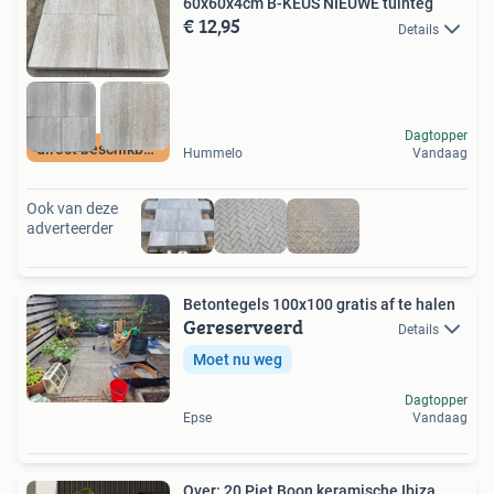
60x60x4cm B-KEUS NIEUWE tuinteg
€ 12,95
Details
Dagtopper
direct beschikbaar
Hummelo
Vandaag
Ook van deze
adverteerder
Betontegels 100x100 gratis af te halen
Gereserveerd
Details
Moet nu weg
Dagtopper
Epse
Vandaag
Over: 20 Piet Boon keramische Ibiza