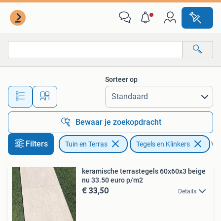
Tegels en Klinkers
Sorteer op
Alle afstanden…
Bewaar je zoekopdracht
Filters
Tuin en Terras
Tegels en Klinkers
Ver
keramische terrastegels 60x60x3 beige
nu 33.50 euro p/m2
€ 33,50
Details