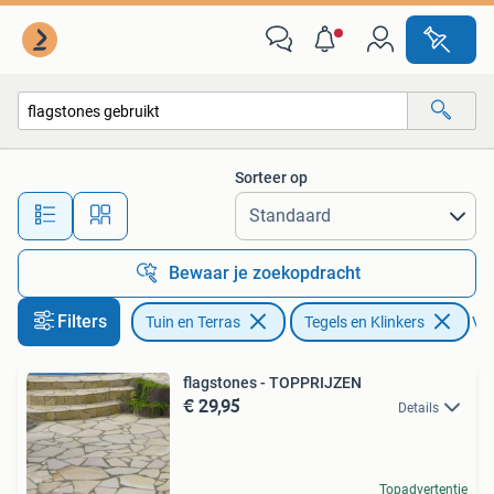
Tegels en Klinkers
Sorteer op
Alle afstanden…
Bewaar je zoekopdracht
Filters
Tuin en Terras
Tegels en Klinkers
Ver
flagstones - TOPPRIJZEN
€ 29,95
Details
Topadvertentie