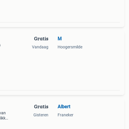
Gratis
M
s
Vandaag
Hoogersmilde
Gratis
Albert
 van
Gisteren
Franeker
ikke.