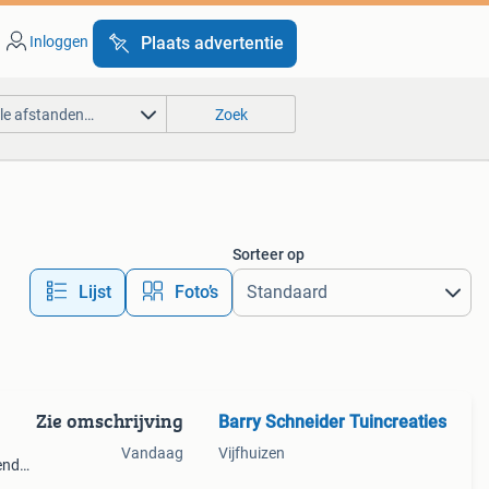
Inloggen
Plaats advertentie
lle afstanden…
Zoek
Sorteer op
Lijst
Foto’s
Zie omschrijving
Barry Schneider Tuincreaties
Vandaag
Vijfhuizen
end
en