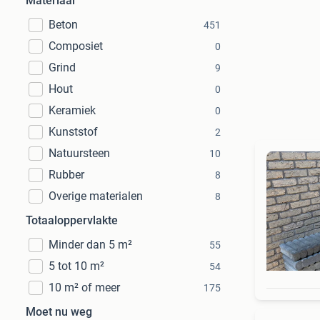
Materiaal
Beton
451
Composiet
0
Grind
9
Hout
0
Keramiek
0
Kunststof
2
Natuursteen
10
Rubber
8
Overige materialen
8
Totaaloppervlakte
Minder dan 5 m²
55
5 tot 10 m²
54
10 m² of meer
175
Moet nu weg