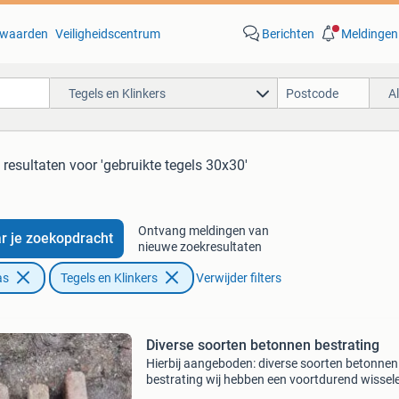
waarden
Veiligheidscentrum
Berichten
Meldingen
Tegels en Klinkers
A
 resultaten
voor 'gebruikte tegels 30x30'
Ontvang meldingen van
r je zoekopdracht
nieuwe zoekresultaten
as
Tegels en Klinkers
Verwijder filters
Diverse soorten betonnen bestrating
Hierbij aangeboden: diverse soorten betonnen
bestrating wij hebben een voortdurend wissel
aanbod van duurzame & hergebruikte betonn