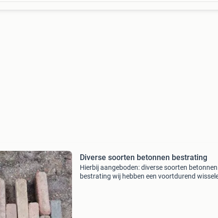
Diverse soorten betonnen bestrating
Hierbij aangeboden: diverse soorten betonnen
bestrating wij hebben een voortdurend wissel
aanbod van duurzame & hergebruikte betonn
bestratings materiaal. Bezoek onze website e
marktplaat