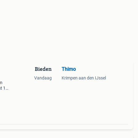
Bieden
Thimo
Vandaag
Krimpen aan den IJssel
en
st 19
n.