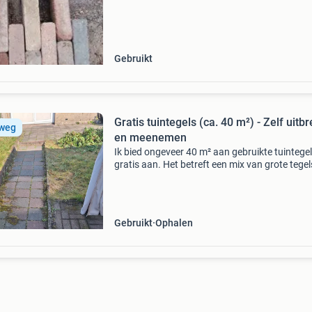
bestratings materiaal. Bezoek onze website e
marktplaat
Gebruikt
Gratis tuintegels (ca. 40 m²) - Zelf uitb
 weg
en meenemen
Ik bied ongeveer 40 m² aan gebruikte tuintege
gratis aan. Het betreft een mix van grote tegel
(30x30 cm) en kleinere tegels/bestrating, zoal
zien is op de bijgevoegde foto&#39;s. De tegel
Gebruikt
Ophalen