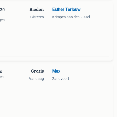
Bieden
Esther Terlouw
x30
Gisteren
Krimpen aan den IJssel
gen
Gratis
Max
js
 en
Vandaag
Zandvoort