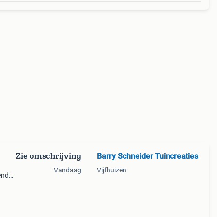
Zie omschrijving
Barry Schneider Tuincreaties
Vandaag
Vijfhuizen
end
en
n of