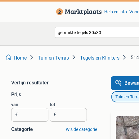
Help en info
Voor
514
Home
Tuin en Terras
Tegels en Klinkers
Verfijn resultaten
Bewaa
Prijs
Tuin en Terr
van
tot
€
€
Categorie
Wis de categorie