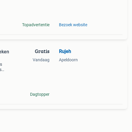
n of
Topadvertentie
Bezoek website
Gratis
Rujeh
reken
Vandaag
Apeldoorn
ls
s
s te
s
Dagtopper