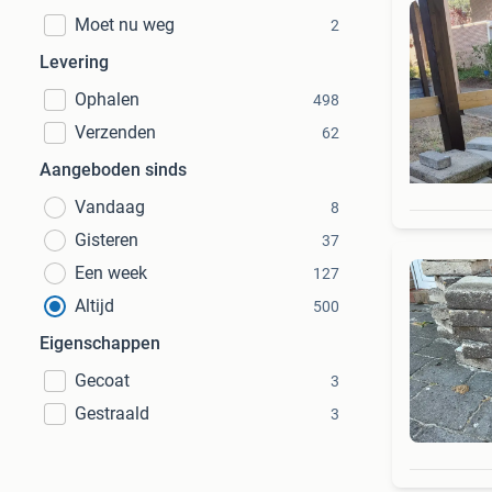
Moet nu weg
2
Levering
Ophalen
498
Verzenden
62
Aangeboden sinds
Vandaag
8
Gisteren
37
Een week
127
Altijd
500
Eigenschappen
Gecoat
3
Gestraald
3