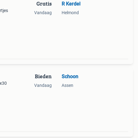
Gratis
R Kerdel
rtjes
Vandaag
Helmond
Bieden
Schoon
0x30
Vandaag
Assen
e
ruikt