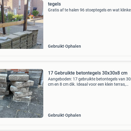
tegels
Gratis af te halen 96 stoeptegels en wat klinke
Gebruikt
Ophalen
17 Gebruikte betontegels 30x30x8 cm
Aangeboden: 17 gebruikte betontegels van 3
cm en 8 cm dik. Ideaal voor een klein terras,
looppad of als ondergrond voor een schuur. D
tegels zijn in goede staat en kunnen direct geb
worden.
Gebruikt
Ophalen