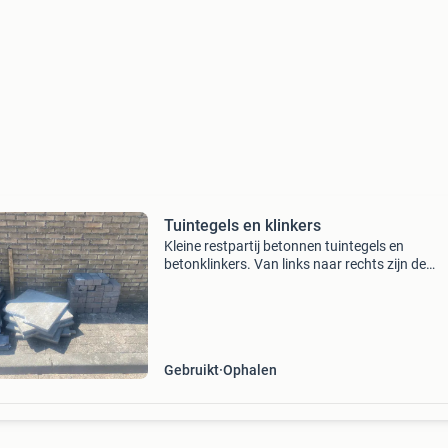
Tuintegels en klinkers
Kleine restpartij betonnen tuintegels en
betonklinkers. Van links naar rechts zijn de
afmetingen: 10 tegels 30x60 cm, 6 tegels 60x
cm, 31 betonklinkers 10x10x20 cm en 6
betonklinkers 10x10x10 cm.
Gebruikt
Ophalen