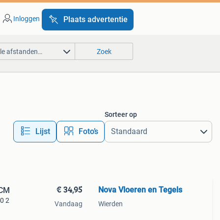
Inloggen
Plaats advertentie
lle afstanden…
Zoek
Sorteer op
Lijst
Foto’s
€ 34,95
Nova Vloeren en Tegels
2CM
80 2
Vandaag
Wierden
tw