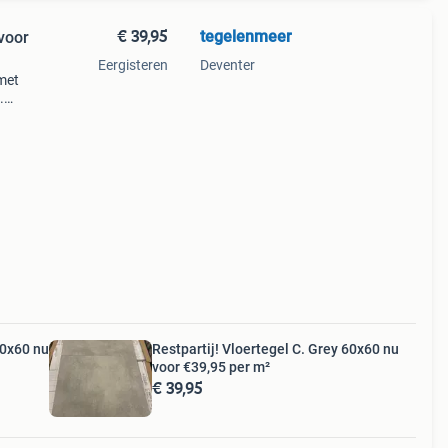
€ 39,95
tegelenmeer
 voor
Eergisteren
Deventer
 met
.
voor
60x60 nu
Restpartij! Vloertegel C. Grey 60x60 nu
voor €39,95 per m²
€ 39,95