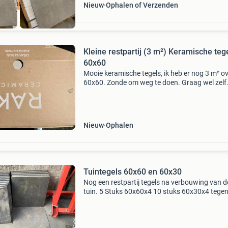
ern uitstraling
Nieuw
Ophalen of Verzenden
Kleine restpartij (3 m²) Keramische teg
60x60
Mooie keramische tegels, ik heb er nog 3 m² ov
60x60. Zonde om weg te doen. Graag wel zelf
ophalen. Voor een mooi tariefje mogen ze weg
Aanschafprijs per m² was €59,95. Verzin wat
moois!
Nieuw
Ophalen
Tuintegels 60x60 en 60x30
Nog een restpartij tegels na verbouwing van d
tuin. 5 Stuks 60x60x4 10 stuks 60x30x4 tegen
aannemelijk bod of 2 kratten hertog jan ook
welkom