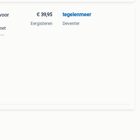
€ 39,95
tegelenmeer
 voor
Eergisteren
Deventer
 met
.
voor