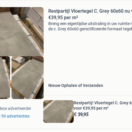
Restpartij! Vloertegel C. Grey 60x60 nu
€39,95 per m²
Breng een eigentijdse uitstraling in uw ruimte
de c. Grey 60x60 gerectificeerde formaat tegel
Deze grijze tegel combineert een moderne
betonlook met een strakke afwerking, perfect 
elke ruimt
ern uitstraling
Nieuw
Ophalen of Verzenden
Restpartij! Vloertegel C. Grey 
voor €39,95 per m²
deze adverteerder
€ 39,95
e 59 advertenties