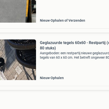
nova vloeren en tegels nijverdalsestraat 70a
wierden 0
Nieuw
Ophalen of Verzenden
Geglazuurde tegels 60x60 - Restpartij (
80 stuks)
Aangeboden: een restpartij nieuwe geglazuur
tegels van 60 x 60 cm. Het betreft ongeveer 8
stuks. Foto van ons terras als voorbeeld. Tege
zitten nog in verpakking zoals te zien op de
foto&#39;
Nieuw
Ophalen