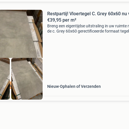
Restpartij! Vloertegel C. Grey 60x60 nu
€39,95 per m²
Breng een eigentijdse uitstraling in uw ruimte
de c. Grey 60x60 gerectificeerde formaat tegel
Deze grijze tegel combineert een moderne
betonlook met een strakke afwerking, perfect 
elke ruimt
ern uitstraling
Nieuw
Ophalen of Verzenden