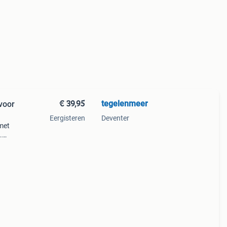
€ 39,95
tegelenmeer
 voor
Eergisteren
Deventer
 met
.
voor