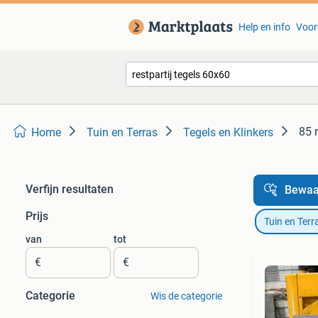
Help en info
Voor
85 
Home
Tuin en Terras
Tegels en Klinkers
Verfijn resultaten
Bewaa
Prijs
Tuin en Terr
van
tot
€
€
Categorie
Wis de categorie