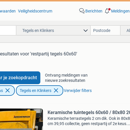
waarden
Veiligheidscentrum
Berichten
Meldingen
Tegels en Klinkers
A
resultaten
voor 'restpartij tegels 60x60'
Ontvang meldingen van
r je zoekopdracht
nieuwe zoekresultaten
as
Tegels en Klinkers
Verwijder filters
Keramische tuintegels 60x60 / 80x80 
Keramische terrastegels 2 cm dik. Ook in 80x
cm 39,95 collectie, geen restpartij of 2e keus.
Goedkoopste in nederland. Prijzen zijn incl. B