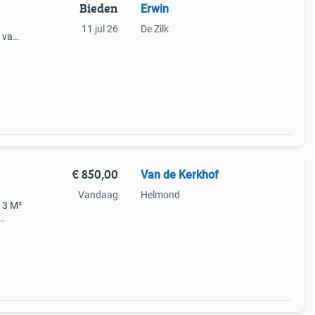
Bieden
Erwin
11 jul 26
De Zilk
) van
t.
€ 850,00
Van de Kerkhof
Vandaag
Helmond
13 M²
 voor