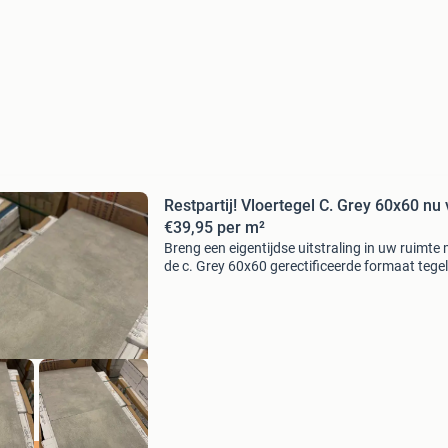
Restpartij! Vloertegel C. Grey 60x60 nu
€39,95 per m²
Breng een eigentijdse uitstraling in uw ruimte
de c. Grey 60x60 gerectificeerde formaat tegel
Deze grijze tegel combineert een moderne
betonlook met een strakke afwerking, perfect 
elke ruimt