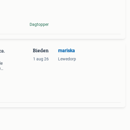
Dagtopper
Bieden
mariska
ca.
1 aug 26
Lewedorp
de
0
ls