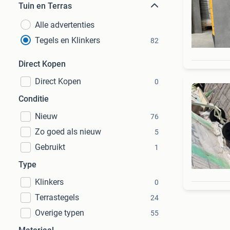
Tuin en Terras
Alle advertenties
Tegels en Klinkers
82
Direct Kopen
Direct Kopen
0
Conditie
Nieuw
76
Zo goed als nieuw
5
Gebruikt
1
Type
Klinkers
0
Terrastegels
24
Overige typen
55