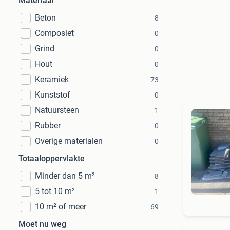
Materiaal
Beton
8
Composiet
0
Grind
0
Hout
0
Keramiek
73
Kunststof
0
Natuursteen
1
Rubber
0
Overige materialen
0
Totaaloppervlakte
Minder dan 5 m²
8
5 tot 10 m²
1
10 m² of meer
69
Moet nu weg