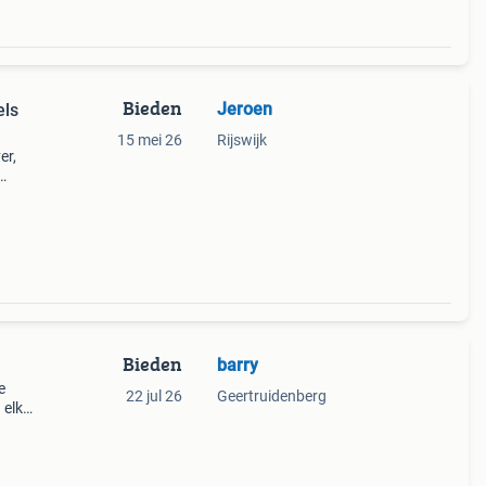
Bieden
Jeroen
els
15 mei 26
Rijswijk
er,
.
Bieden
barry
e
22 jul 26
Geertruidenberg
 elk