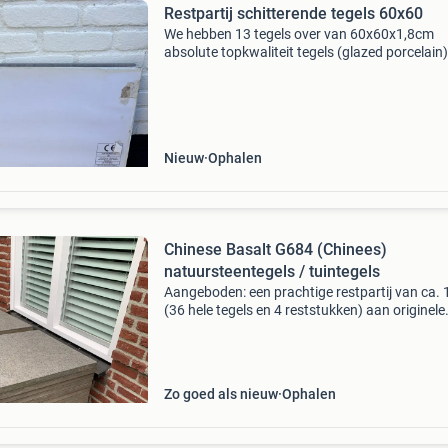
Restpartij schitterende tegels 60x60
We hebben 13 tegels over van 60x60x1,8cm
absolute topkwaliteit tegels (glazed porcelain
michel oprey & beisterveld uit echt. De snelle
rekenaar ziet dat het in totaal om 2,88 m2 gaa
Prima v
Nieuw
Ophalen
Chinese Basalt G684 (Chinees)
natuursteentegels / tuintegels
Aangeboden: een prachtige restpartij van ca. 
(36 hele tegels en 4 reststukken) aan originele
chinees basalt g684 natuursteentegels. Het
oppervlak is gevlamd en geborsteld, wat zorgt
een lux
Zo goed als nieuw
Ophalen