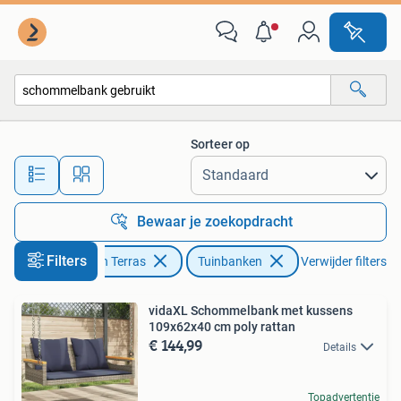
Tuinbanken
Sorteer op
Alle afstanden…
Bewaar je zoekopdracht
Filters
Tuin en Terras
Tuinbanken
Verwijder filters
vidaXL Schommelbank met kussens
109x62x40 cm poly rattan
€ 144,99
Details
Topadvertentie