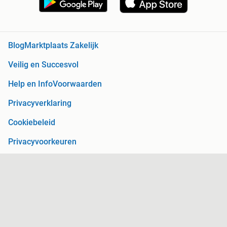
Blog
Marktplaats Zakelijk
Veilig en Succesvol
Help en Info
Voorwaarden
Privacyverklaring
Cookiebeleid
Privacyvoorkeuren
Over Marktplaats
Werken bij
Perskamer
Adevinta
2dehands
2ememain
Sitemap