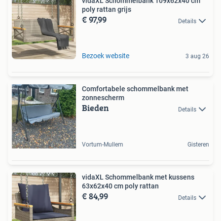
vidaXL Schommelbank 109x62x40 cm
poly rattan grijs
€ 97,99
Details
Bezoek website
3 aug 26
Comfortabele schommelbank met
zonnescherm
Bieden
Details
Vortum-Mullem
Gisteren
vidaXL Schommelbank met kussens
63x62x40 cm poly rattan
€ 84,99
Details