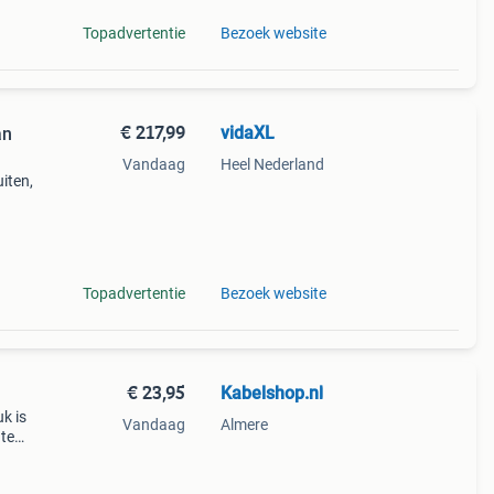
Topadvertentie
Bezoek website
€ 217,99
vidaXL
an
Vandaag
Heel Nederland
uiten,
en
Topadvertentie
Bezoek website
€ 23,95
Kabelshop.nl
uk is
Vandaag
Almere
 te