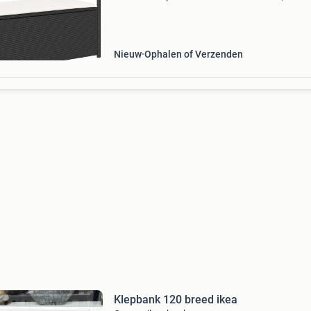
tuinspullen, badlakens en andere spullen
georganiseerd en gemakkelijk toegankelijk te
houden. Duurzaam mate
Nieuw
Ophalen of Verzenden
Klepbank 120 breed ikea