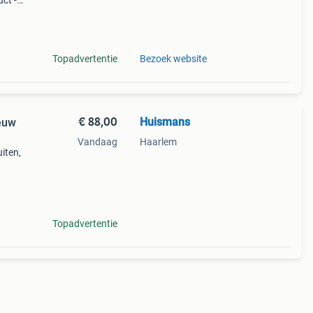
ct -
tan
 87
Topadvertentie
Bezoek website
€ 88,00
Huismans
euw
Vandaag
Haarlem
uiten,
Topadvertentie