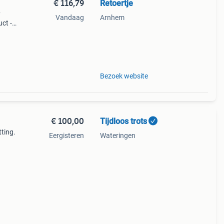
€ 116,79
Retoertje
y
Vandaag
Arnhem
ct -
cm (b
rgtas
Bezoek website
€ 100,00
Tijdloos trots
ting.
Eergisteren
Wateringen