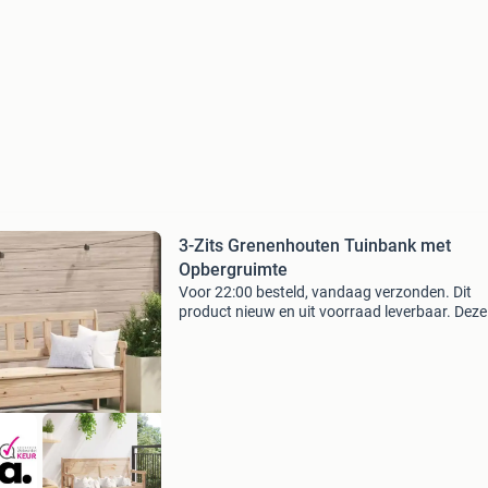
3-Zits Grenenhouten Tuinbank met
Opbergruimte
Voor 22:00 besteld, vandaag verzonden. Dit
product nieuw en uit voorraad leverbaar. Deze
robuuste en sfeervolle grenenhouten tuinban
opbergruimte is een praktische én stijlvolle
toevoeging aan je