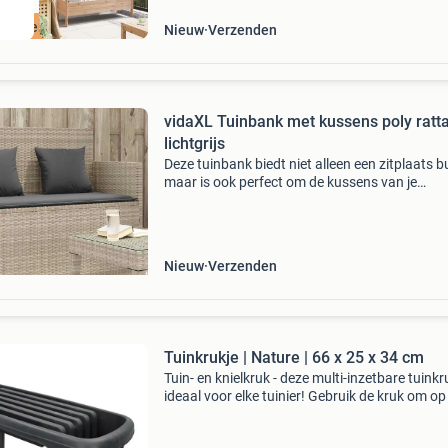
ordeeld met 9+
Nieuw
Verzenden
vidaXL Tuinbank met kussens poly ratt
lichtgrijs
Deze tuinbank biedt niet alleen een zitplaats b
maar is ook perfect om de kussens van je
tuinmeubilair, tuinbenodigdheden, badlakens 
andere spullen geordend en gemakkelijk
toegankelijk te hou
Nieuw
Verzenden
Tuinkrukje | Nature | 66 x 25 x 34 cm
Tuin- en knielkruk - deze multi-inzetbare tuinkr
ideaal voor elke tuinier! Gebruik de kruk om op
zitten tijdens het tuinieren of draai de kruk om
zodat je een knielkrukje met zacht kussentje k