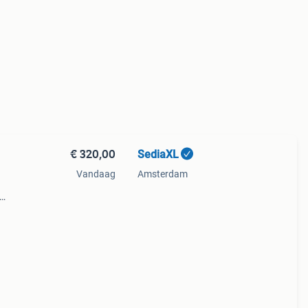
€ 320,00
SediaXL
Vandaag
Amsterdam
k met