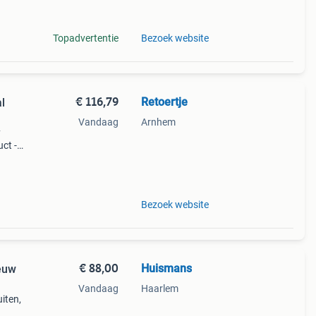
Topadvertentie
Bezoek website
€ 116,79
Retoertje
l
Vandaag
Arnhem
y
ct -
tan
 87
Bezoek website
€ 88,00
Huismans
euw
Vandaag
Haarlem
uiten,