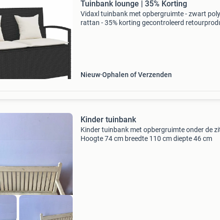
Tuinbank lounge | 35% Korting
Vidaxl tuinbank met opbergruimte - zwart pol
rattan - 35% korting gecontroleerd retourprodu
100% functioneel. Afmetingen: 111 x 56 x 87 
x d x h) inclusief ruime, waterbestendige opbe
o
Nieuw
Ophalen of Verzenden
Kinder tuinbank
Kinder tuinbank met opbergruimte onder de zit
Hoogte 74 cm breedte 110 cm diepte 46 cm