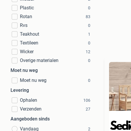
Plastic
0
Rotan
83
Rvs
0
Teakhout
1
Textileen
0
Wicker
12
Overige materialen
0
Moet nu weg
Moet nu weg
0
Levering
Ophalen
106
Verzenden
27
Aangeboden sinds
Vandaag
2