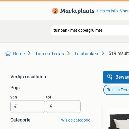
Help en info
Voor
519 resul
Home
Tuin en Terras
Tuinbanken
Verfijn resultaten
Bewaa
Prijs
Tuin en Terr
van
tot
€
€
Categorie
Wis de categorie