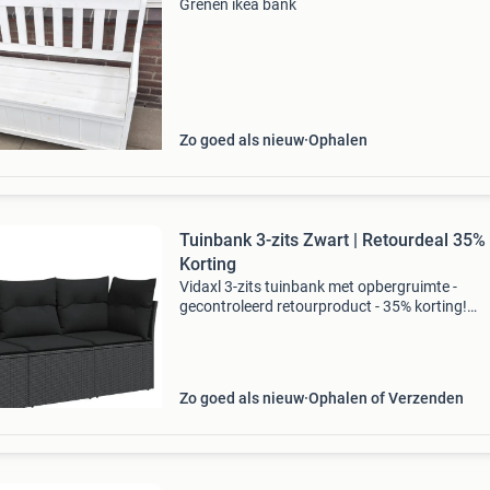
Grenen ikea bank
Zo goed als nieuw
Ophalen
Tuinbank 3-zits Zwart | Retourdeal 35%
Korting
Vidaxl 3-zits tuinbank met opbergruimte -
gecontroleerd retourproduct - 35% korting!
Gecontroleerd retourproduct - 100% functione
Materiaal: weerbestendig poly rattan (zwart)
ingebouwde opbergruimt
Zo goed als nieuw
Ophalen of Verzenden