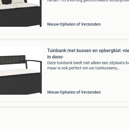
rattan - 35% korting gecontroleerd retourprodu
100% functioneel. Materiaal: duurzaam pe-rat
en gepoedercoat staal afmetingen: 111 x 56 x
cm (b x
Nieuw
Ophalen of Verzenden
Tuinbank met kussen en opbergkist -ni
in doos-
Deze tuinbank biedt niet alleen een zitplaats b
maar is ook perfect om uw tuinkussens,
tuinspullen, badlakens en andere spullen
georganiseerd en gemakkelijk toegankelijk te
houden. Duurzaam mate
Nieuw
Ophalen of Verzenden