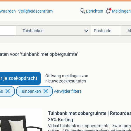
waarden
Veiligheidscentrum
Berichten
Meldingen
Tuinbanken
A
taten
voor 'tuinbank met opbergruimte'
Ontvang meldingen van
r je zoekopdracht
nieuwe zoekresultaten
as
Tuinbanken
Verwijder filters
Tuinbank met opbergruimte | Retourdea
35% Korting
Vidaxl tuinbank met opbergruimte - zwart pol