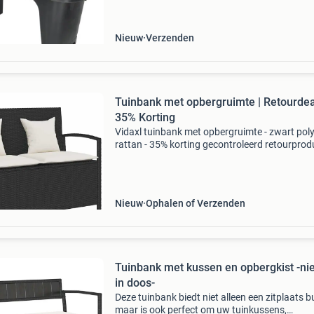
Nieuw
Verzenden
Tuinbank met opbergruimte | Retourdea
35% Korting
Vidaxl tuinbank met opbergruimte - zwart pol
rattan - 35% korting gecontroleerd retourprodu
100% functioneel. Materiaal: duurzaam pe-rat
en gepoedercoat staal afmetingen: 111 x 56 x
cm (b x
Nieuw
Ophalen of Verzenden
Tuinbank met kussen en opbergkist -ni
in doos-
Deze tuinbank biedt niet alleen een zitplaats b
maar is ook perfect om uw tuinkussens,