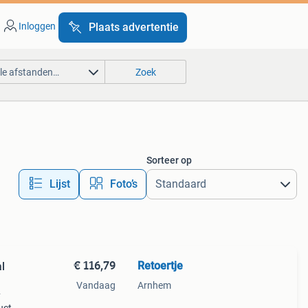
Inloggen
Plaats advertentie
lle afstanden…
Zoek
Sorteer op
Lijst
Foto’s
€ 116,79
Retoertje
l
Vandaag
Arnhem
y