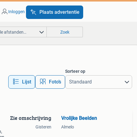
Inloggen
Plaats advertentie
lle afstanden…
Zoek
Sorteer op
Lijst
Foto’s
Zie omschrijving
Vrolijke Beelden
n
Gisteren
Almelo
n,