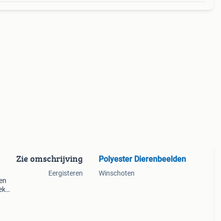
Zie omschrijving
Polyester Dierenbeelden
Eergisteren
Winschoten
ren
ek