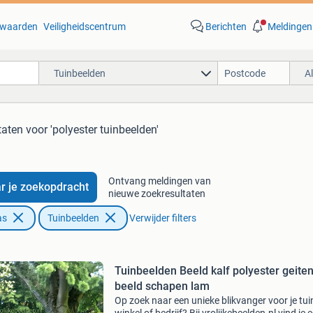
waarden
Veiligheidscentrum
Berichten
Meldingen
Tuinbeelden
A
taten
voor 'polyester tuinbeelden'
Ontvang meldingen van
r je zoekopdracht
nieuwe zoekresultaten
as
Tuinbeelden
Verwijder filters
Tuinbeelden Beeld kalf polyester geite
beeld schapen lam
Op zoek naar een unieke blikvanger voor je tui