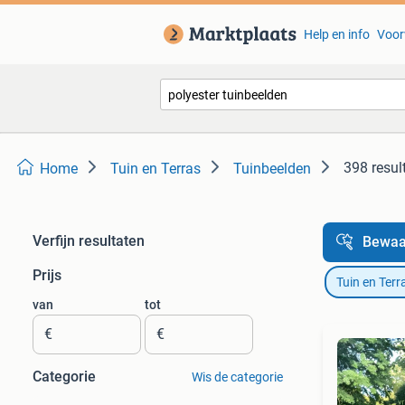
Help en info
Voor
398 resul
Home
Tuin en Terras
Tuinbeelden
Verfijn resultaten
Bewaa
Prijs
Tuin en Terr
van
tot
€
€
Categorie
Wis de categorie