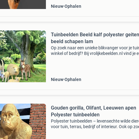
Nieuw
Ophalen
Tuinbeelden Beeld kalf polyester geite
beeld schapen lam
Op zoek naar een unieke blikvanger voor je tui
winkel of bedrijf? Bij vrolijkebeelden.nl vind je 
groot assortiment levensgrote beelden die dir
opvallen. Van dierenbeelden tot indrukwekken
Nieuw
Ophalen
Gouden gorilla, Olifant, Leeuwen apen
Polyester tuinbeelden
Polyester tuinbeelden – levensechte wilde die
voor tuin, terras, bedrijf of interieur. Ook op zo
naar een bijzondere blikvanger? Deze
hoogwaardige polyester dierenbeelden zijn