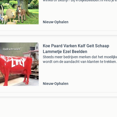
winkel of bedrijf? Bij vrolijkebeelden.nl vind je 
groot assortiment levensgrote beelden die dir
opvallen. Van dierenbeelden tot indrukwekken
Nieuw
Ophalen
Koe Paard Varken Kalf Geit Schaap
Lammetje Ezel Beelden
Steeds meer bedrijven merken dat het moeilijk
wordt om de aandacht van klanten te trekken
opvallend reclamebeeld zorgt ervoor dat mens
bedrijf zien, onthouden en sneller naar binnen
stappe
Nieuw
Ophalen