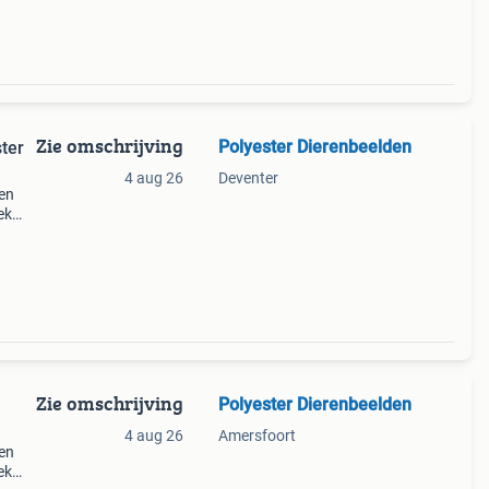
Zie omschrijving
Polyester Dierenbeelden
ster
4 aug 26
Deventer
ren
ek
Zie omschrijving
Polyester Dierenbeelden
4 aug 26
Amersfoort
ren
ek