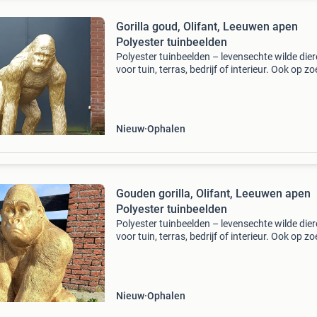
Gorilla goud, Olifant, Leeuwen apen
Polyester tuinbeelden
Polyester tuinbeelden – levensechte wilde die
voor tuin, terras, bedrijf of interieur. Ook op zo
naar een bijzondere blikvanger? Deze
hoogwaardige polyester dierenbeelden zijn
geschikt voor binne
Nieuw
Ophalen
Gouden gorilla, Olifant, Leeuwen apen
Polyester tuinbeelden
Polyester tuinbeelden – levensechte wilde die
voor tuin, terras, bedrijf of interieur. Ook op zo
naar een bijzondere blikvanger? Deze
hoogwaardige polyester dierenbeelden zijn
geschikt voor binne
Nieuw
Ophalen