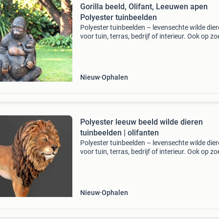
Gorilla beeld, Olifant, Leeuwen apen
Polyester tuinbeelden
Polyester tuinbeelden – levensechte wilde die
voor tuin, terras, bedrijf of interieur. Ook op zo
naar een bijzondere blikvanger? Deze
hoogwaardige polyester dierenbeelden zijn
geschikt voor binne
Nieuw
Ophalen
Polyester leeuw beeld wilde dieren
tuinbeelden | olifanten
Polyester tuinbeelden – levensechte wilde die
voor tuin, terras, bedrijf of interieur. Ook op zo
naar een bijzondere blikvanger? Deze
hoogwaardige polyester dierenbeelden zijn
geschikt voor binne
Nieuw
Ophalen