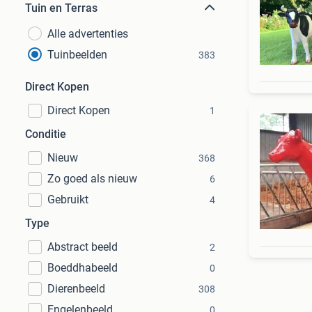
Tuin en Terras
Alle advertenties
Tuinbeelden
383
Direct Kopen
Direct Kopen
1
Conditie
Nieuw
368
Zo goed als nieuw
6
Gebruikt
4
Type
Abstract beeld
2
Boeddhabeeld
0
Dierenbeeld
308
Engelenbeeld
0