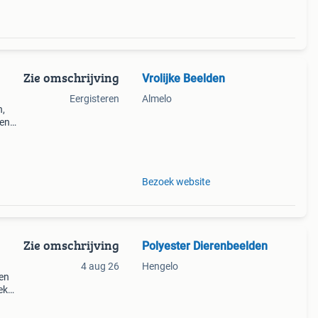
Zie omschrijving
Vrolijke Beelden
n
Eergisteren
Almelo
n,
een
ect
de d
Bezoek website
Zie omschrijving
Polyester Dierenbeelden
4 aug 26
Hengelo
ren
ek