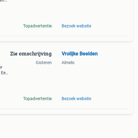
een
ect
de d
Topadvertentie
Bezoek website
Zie omschrijving
Vrolijke Beelden
Gisteren
Almelo
er
. Een
en je
Topadvertentie
Bezoek website