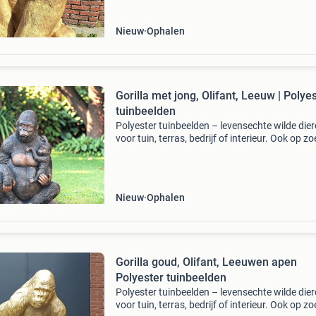
geschikt voor binne
Nieuw
Ophalen
Gorilla met jong, Olifant, Leeuw | Polye
tuinbeelden
Polyester tuinbeelden – levensechte wilde die
voor tuin, terras, bedrijf of interieur. Ook op zo
naar een bijzondere blikvanger? Deze
hoogwaardige polyester dierenbeelden zijn
geschikt voor binne
Nieuw
Ophalen
Gorilla goud, Olifant, Leeuwen apen
Polyester tuinbeelden
Polyester tuinbeelden – levensechte wilde die
voor tuin, terras, bedrijf of interieur. Ook op zo