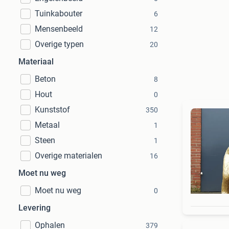
Tuinkabouter
6
Mensenbeeld
12
Overige typen
20
Materiaal
Beton
8
Hout
0
Kunststof
350
Metaal
1
Steen
1
Overige materialen
16
Moet nu weg
Moet nu weg
0
Levering
Ophalen
379