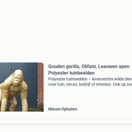
Gouden gorilla, Olifant, Leeuwen apen
Polyester tuinbeelden
Polyester tuinbeelden – levensechte wilde die
voor tuin, terras, bedrijf of interieur. Ook op zo
naar een bijzondere blikvanger? Deze
hoogwaardige polyester dierenbeelden zijn
geschikt voor binne
Nieuw
Ophalen