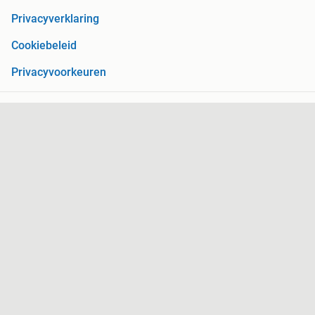
Privacyverklaring
Cookiebeleid
Privacyvoorkeuren
Over Marktplaats
Werken bij
Perskamer
Adevinta
2dehands
2ememain
Sitemap
Marktplaats is, voor zover wettelijk toegestaan, niet
aansprakelijk voor (gevolg)schade die voortkomt uit het gebruik
van deze site, dan wel uit fouten of ontbrekende functionaliteiten
op deze site.
Copyright © 2026 Marktplaats B.V. Alle rechten voorbehouden.
een
onderneming