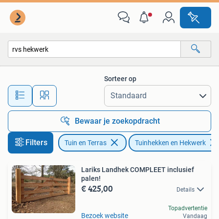
Tuinhekken en Hekwerk
Sorteer op
Alle afstanden…
Bewaar je zoekopdracht
Filters
Tuin en Terras
Tuinhekken en Hekwerk
Lariks Landhek COMPLEET inclusief
palen!
€ 425,00
Details
Topadvertentie
Bezoek website
Vandaag