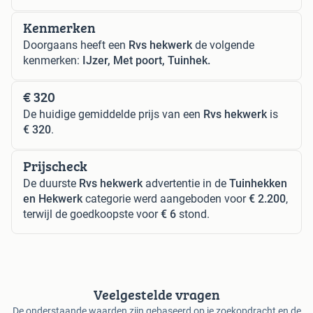
Kenmerken
Doorgaans heeft een
Rvs hekwerk
de volgende
kenmerken:
IJzer, Met poort, Tuinhek.
€ 320
De huidige gemiddelde prijs van een
Rvs hekwerk
is
€ 320
.
Prijscheck
De duurste
Rvs hekwerk
advertentie in de
Tuinhekken
en Hekwerk
categorie werd aangeboden voor
€ 2.200
,
terwijl de goedkoopste voor
€ 6
stond.
Veelgestelde vragen
De onderstaande waarden zijn gebaseerd op je zoekopdracht en de