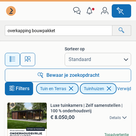
Tuinhuizen
Sorteer op
Alle afstanden…
Bewaar je zoekopdracht
Filters
Tuin en Terras
Tuinhuizen
Verwijder 
Luxe tuinkamers | Zelf samenstellen |
100 % onderhoudsvrij
€ 8.050,00
Details
Topadvertentie