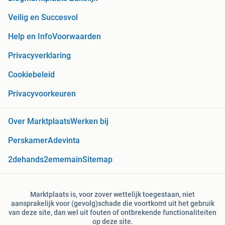
Veilig en Succesvol
Help en Info
Voorwaarden
Privacyverklaring
Cookiebeleid
Privacyvoorkeuren
Over Marktplaats
Werken bij
Perskamer
Adevinta
2dehands
2ememain
Sitemap
Marktplaats is, voor zover wettelijk toegestaan, niet
aansprakelijk voor (gevolg)schade die voortkomt uit het gebruik
van deze site, dan wel uit fouten of ontbrekende functionaliteiten
op deze site.