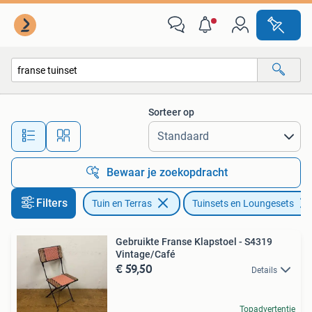
Tuinsets en Loungesets
Sorteer op
Alle afstanden…
Bewaar je zoekopdracht
Filters
Tuin en Terras
Tuinsets en Loungesets
Gebruikte Franse Klapstoel - S4319
Vintage/Café
€ 59,50
Details
Topadvertentie