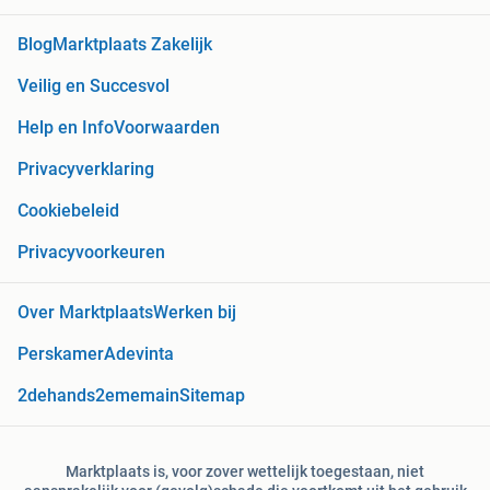
Blog
Marktplaats Zakelijk
Veilig en Succesvol
Help en Info
Voorwaarden
Privacyverklaring
Cookiebeleid
Privacyvoorkeuren
Over Marktplaats
Werken bij
Perskamer
Adevinta
2dehands
2ememain
Sitemap
Marktplaats is, voor zover wettelijk toegestaan, niet