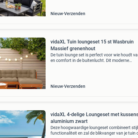
Nieuw
Verzenden
vidaXL Tuin loungeset 15 st Wasbruin
Massief grenenhout
De tuin lounge set is perfect voor wie houdt van
en comfort in de buitenlucht. Dit moderne
meubelstuk heeft een strakke uitstraling die
helemaal aansluit bij de huidige trends. Met zi
gladde a
Nieuw
Verzenden
vidaXL 4-delige Loungeset met kussen
aluminium zwart
Deze hoogwaardige loungeset combineert stij
functionaliteit en zal de blikvanger van je tuin 