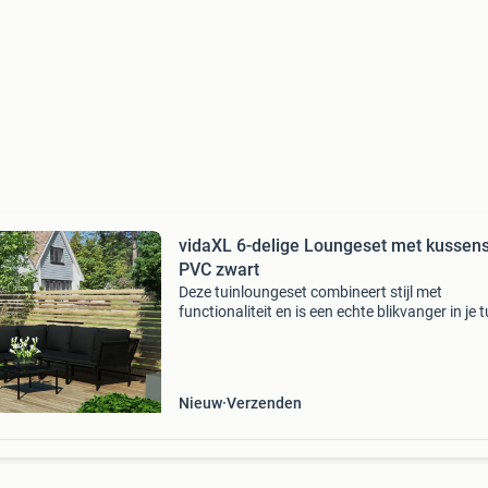
vidaXL 6-delige Loungeset met kussen
PVC zwart
Deze tuinloungeset combineert stijl met
functionaliteit en is een echte blikvanger in je t
op je terras. De complete set is ontworpen om
hele jaar door buiten gebruikt te worden. Dank
het
Nieuw
Verzenden