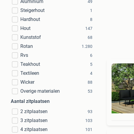
Aluminium
49
Steigerhout
1
Hardhout
8
Hout
147
Kunststof
68
Rotan
1.280
Rvs
6
Teakhout
5
Textileen
4
Wicker
88
Overige materialen
53
Aantal zitplaatsen
2 zitplaatsen
93
3 zitplaatsen
103
4 zitplaatsen
101