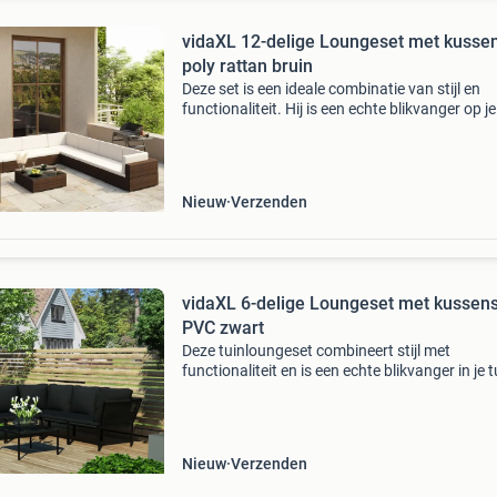
vidaXL 12-delige Loungeset met kusse
poly rattan bruin
Deze set is een ideale combinatie van stijl en
functionaliteit. Hij is een echte blikvanger op je
terras of in je tuin. De loungeset kan het hele j
door buiten worden gebruikt. Door het waterd
Nieuw
Verzenden
vidaXL 6-delige Loungeset met kussen
PVC zwart
Deze tuinloungeset combineert stijl met
functionaliteit en is een echte blikvanger in je t
op je terras. De complete set is ontworpen om
hele jaar door buiten gebruikt te worden. Dank
het
Nieuw
Verzenden