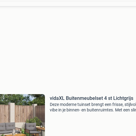
vidaXL Buitenmeubelset 4 st Lichtgrijs
Deze moderne tuinset brengt een frisse, stijlvol
vibe in je binnen- en buitenruimtes. Met een sl
ontwerp dat esthetiek en functionaliteit
combineert, heeft de set strakke oppervlakken
een slank