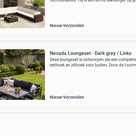
functionaliteit. Hij is een echte blikvanger op je
terras of in je tuin. De loungeset kan het hele j
door buiten worden gebruikt. Door het waterd
Nieuw
Verzenden
Nevada Loungeset - Dark grey / Links
Deze loungeset is ontworpen als een complete
eethoek en zithoek voor buiten. Door de l-vor
opstelling van de bank, die een totale lengte v
ruim twee meter aan de ene kant en bijna
tweeënhalve me
Nieuw
Verzenden