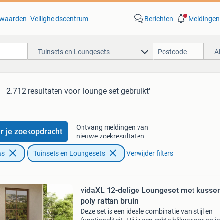
waarden
Veiligheidscentrum
Berichten
Meldingen
Tuinsets en Loungesets
A
2.712 resultaten
voor 'lounge set gebruikt'
Ontvang meldingen van
r je zoekopdracht
nieuwe zoekresultaten
as
Tuinsets en Loungesets
Verwijder filters
vidaXL 12-delige Loungeset met kusse
poly rattan bruin
Deze set is een ideale combinatie van stijl en