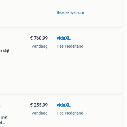
Bezoek website
€ 760,99
vidaXL
Vandaag
Heel Nederland
 stijl
jn
€ 255,99
vidaXL
s
Vandaag
Heel Nederland
l met
of