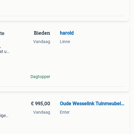
Bieden
harold
tte
Vandaag
Linne
,
at uit
 lage
de
Dagtopper
€ 995,00
Oude Wesselink Tuinmeubelen
Vandaag
Enter
mige
an