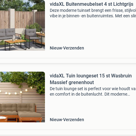
vidaXL Buitenmeubelset 4 st Lichtgrijs
Deze moderne tuinset brengt een frisse, stijlvol
vibe in je binnen- en buitenruimtes. Met een sl
ontwerp dat esthetiek en functionaliteit
combineert, heeft de set strakke oppervlakken
een slank
Nieuw
Verzenden
vidaXL Tuin loungeset 15 st Wasbruin
Massief grenenhout
De tuin lounge set is perfect voor wie houdt van
en comfort in de buitenlucht. Dit moderne
meubelstuk heeft een strakke uitstraling die
helemaal aansluit bij de huidige trends. Met zi
gladde a
Nieuw
Verzenden