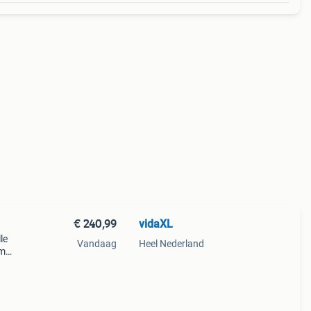
€ 240,99
vidaXL
le
Vandaag
Heel Nederland
im
 en