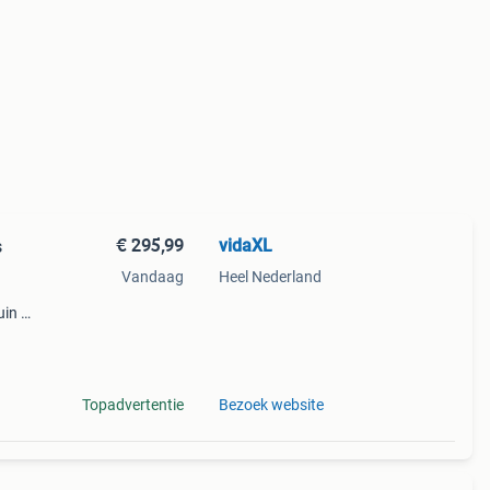
€ 295,99
vidaXL
s
Vandaag
Heel Nederland
uin of
 het
zij
Topadvertentie
Bezoek website