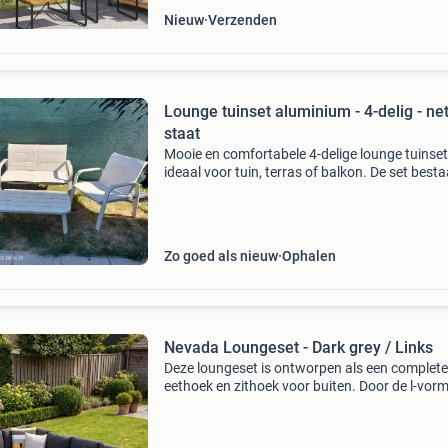
Nieuw
Verzenden
Lounge tuinset aluminium - 4-delig - ne
staat
Mooie en comfortabele 4-delige lounge tuinset
ideaal voor tuin, terras of balkon. De set besta
twee ruime fauteuils, een tweezitsbank en een
salontafel. Het stevige aluminium frame is on
Zo goed als nieuw
Ophalen
Nevada Loungeset - Dark grey / Links
Deze loungeset is ontworpen als een complete
eethoek en zithoek voor buiten. Door de l-vor
opstelling van de bank, die een totale lengte v
ruim twee meter aan de ene kant en bijna
tweeënhalve me