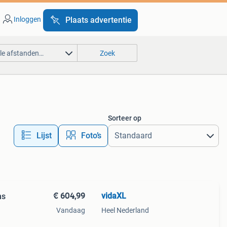
Inloggen
Plaats advertentie
lle afstanden…
Zoek
Sorteer op
Lijst
Foto’s
€ 604,99
vidaXL
ns
Vandaag
Heel Nederland