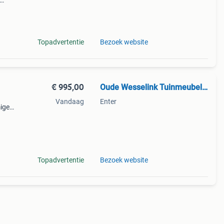
aar
ichte
Topadvertentie
Bezoek website
€ 995,00
Oude Wesselink Tuinmeubelen
Vandaag
Enter
mige
an
Topadvertentie
Bezoek website