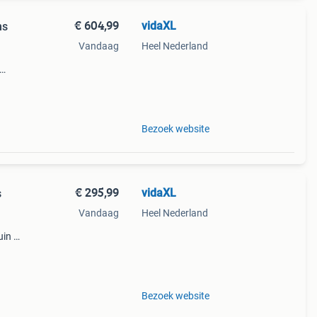
€ 604,99
vidaXL
ns
Vandaag
Heel Nederland
aar
ichte
Bezoek website
€ 295,99
vidaXL
s
Vandaag
Heel Nederland
uin of
 het
zij
Bezoek website