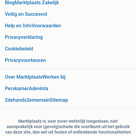
Blog
Marktplaats Zakelijk
Veilig en Succesvol
Help en Info
Voorwaarden
Privacyverklaring
Cookiebeleid
Privacyvoorkeuren
Over Marktplaats
Werken bij
Perskamer
Adevinta
2dehands
2ememain
Sitemap
Marktplaats is, voor zover wettelijk toegestaan, niet
aansprakelijk voor (gevolg)schade die voortkomt uit het gebruik
van deze site, dan wel uit fouten of ontbrekende functionaliteiten