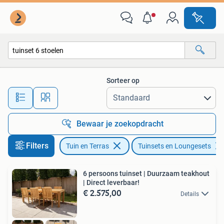
Tuinsets en Loungesets
Sorteer op
Alle afstanden…
Bewaar je zoekopdracht
Filters
Tuin en Terras
Tuinsets en Loungesets
6 persoons tuinset | Duurzaam teakhout
| Direct leverbaar!
€ 2.575,00
Details