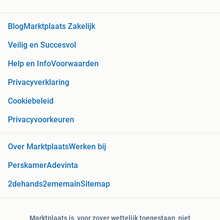
Blog
Marktplaats Zakelijk
Veilig en Succesvol
Help en Info
Voorwaarden
Privacyverklaring
Cookiebeleid
Privacyvoorkeuren
Over Marktplaats
Werken bij
Perskamer
Adevinta
2dehands
2ememain
Sitemap
Marktplaats is, voor zover wettelijk toegestaan, niet