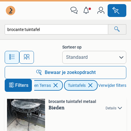
Tuintafels
Sorteer op
Alle afstanden…
Bewaar je zoekopdracht
Filters
Tuin en Terras
Tuintafels
Verwijder filters
brocante tuintafel metaal
Bieden
Details