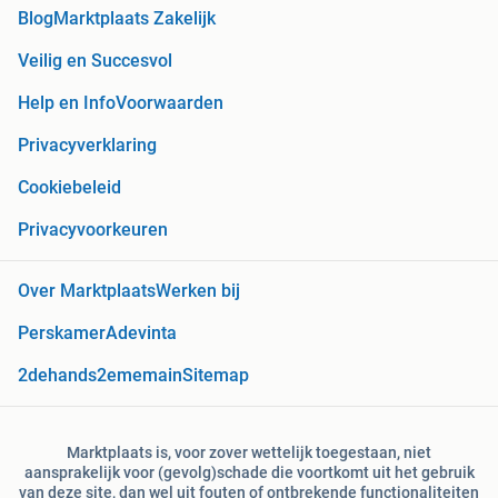
Blog
Marktplaats Zakelijk
Veilig en Succesvol
Help en Info
Voorwaarden
Privacyverklaring
Cookiebeleid
Privacyvoorkeuren
Over Marktplaats
Werken bij
Perskamer
Adevinta
2dehands
2ememain
Sitemap
Marktplaats is, voor zover wettelijk toegestaan, niet
aansprakelijk voor (gevolg)schade die voortkomt uit het gebruik
van deze site, dan wel uit fouten of ontbrekende functionaliteiten