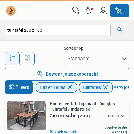
Tuintafels
Sorteer op
Alle afstanden…
Bewaar je zoekopdracht
Filters
Tuin en Terras
Tuintafels
Verwijder fi
Houten eettafel op maat | Douglas
Tuintafel / Industrieel
Zie omschrijving
Details
Topadvertentie
Bezoek website
Vandaag