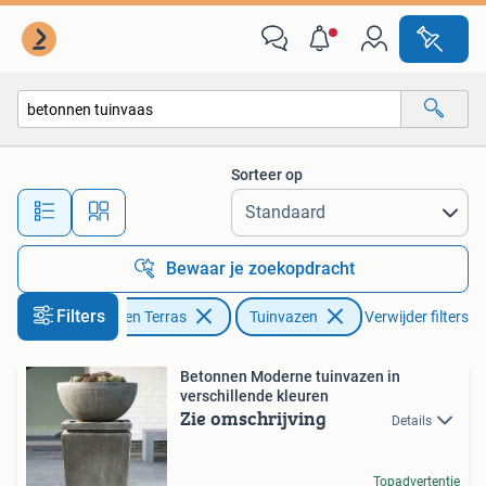
Tuinvazen
Sorteer op
Alle afstanden…
Bewaar je zoekopdracht
Filters
Tuin en Terras
Tuinvazen
Verwijder filters
Betonnen Moderne tuinvazen in
verschillende kleuren
Zie omschrijving
Details
Topadvertentie