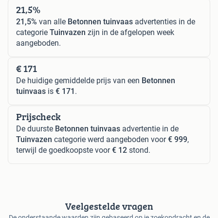
21,5%
21,5%
van alle
Betonnen tuinvaas
advertenties in de
categorie
Tuinvazen
zijn in de afgelopen week
aangeboden.
€ 171
De huidige gemiddelde prijs van een
Betonnen
tuinvaas
is
€ 171
.
Prijscheck
De duurste
Betonnen tuinvaas
advertentie in de
Tuinvazen
categorie werd aangeboden voor
€ 999
,
terwijl de goedkoopste voor
€ 12
stond.
Veelgestelde vragen
De onderstaande waarden zijn gebaseerd op je zoekopdracht en de