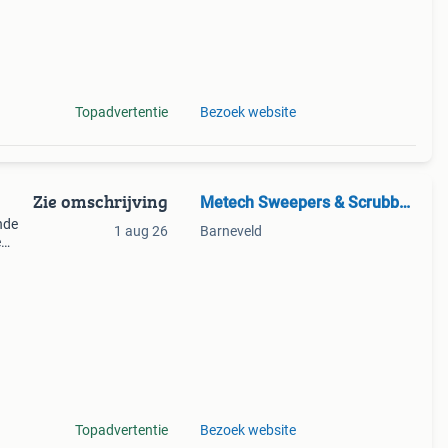
Topadvertentie
Bezoek website
Zie omschrijving
Metech Sweepers & Scrubbers
nde
1 aug 26
Barneveld
e
144
als
Topadvertentie
Bezoek website