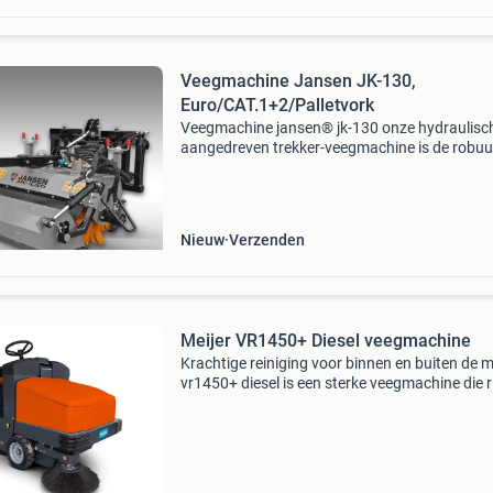
Veegmachine Jansen JK-130,
Euro/CAT.1+2/Palletvork
Veegmachine jansen® jk-130 onze hydraulisc
aangedreven trekker-veegmachine is de robuu
allrounder voor het reinigen van sterk vervuild
oppervlakken en straten en daarom de perfec
helper voor bi
Nieuw
Verzenden
Meijer VR1450+ Diesel veegmachine
Krachtige reiniging voor binnen en buiten de m
vr1450+ diesel is een sterke veegmachine die ri
op diesel en zelfs het meest hardnekkige vuil
verwijdert van zowel binnen als buiten
oppervlakken