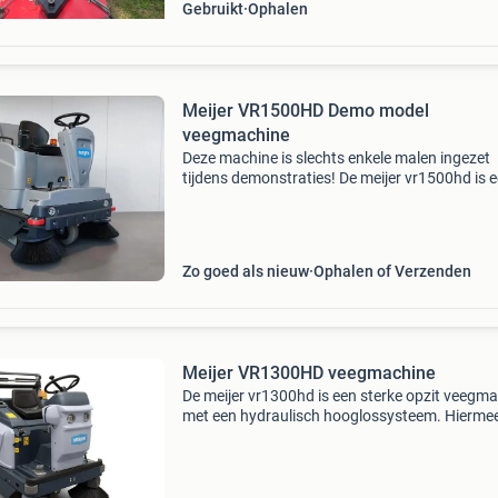
Gebruikt
Ophalen
Meijer VR1500HD Demo model
veegmachine
Deze machine is slechts enkele malen ingezet
tijdens demonstraties! De meijer vr1500hd is 
krachtige, betrouwbare opzit-veegmachine. M
een werkbreedte tot 144 cm is hij perfect voor
grotere opper
Zo goed als nieuw
Ophalen of Verzenden
Meijer VR1300HD veegmachine
De meijer vr1300hd is een sterke opzit veegm
met een hydraulisch hooglossysteem. Hierme
je de vuilbak van 115 liter automatisch legen 
hoogte van 40 tot 145 cm. De werkbreedte va