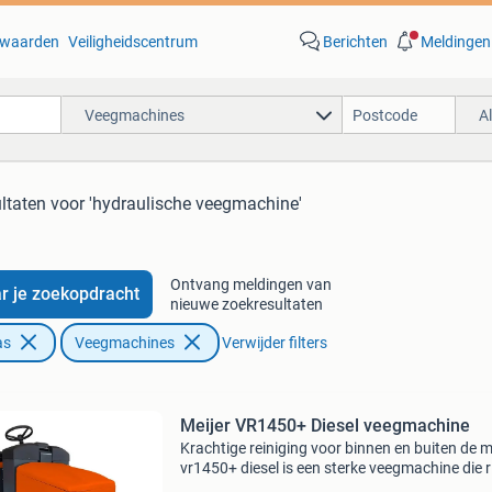
waarden
Veiligheidscentrum
Berichten
Meldingen
Veegmachines
A
ltaten
voor 'hydraulische veegmachine'
Ontvang meldingen van
r je zoekopdracht
nieuwe zoekresultaten
as
Veegmachines
Verwijder filters
Meijer VR1450+ Diesel veegmachine
Krachtige reiniging voor binnen en buiten de m
vr1450+ diesel is een sterke veegmachine die ri
op diesel en zelfs het meest hardnekkige vuil