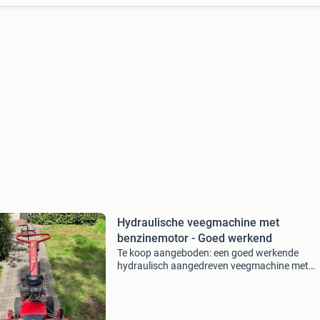
Hydraulische veegmachine met
benzinemotor - Goed werkend
Te koop aangeboden: een goed werkende
hydraulisch aangedreven veegmachine met
benzinemotor. Ideaal voor het vegen van dive
oppervlakken. De machine is in goede staat en
direct inzetbaar. Zie foto&a