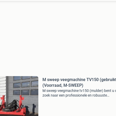
M sweep veegmachine TV150 (gebruikt
(Voorraad, M-SWEEP)
M sweep veegmachine tv150 (mulder) bent u 
zoek naar een professionele en robuuste
borstelmachine voor intensief gebruik? Deze 1
meter brede borstelmachine met een
borsteldiameter van 60 cm is een