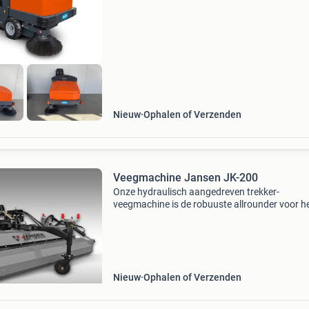
verwijdert van zowel binnen als buiten
oppervlakken
Nieuw
Ophalen of Verzenden
Veegmachine Jansen JK-200
Onze hydraulisch aangedreven trekker-
veegmachine is de robuuste allrounder voor h
reinigen van sterk vervuilde oppervlakken en
straten en daarom de perfecte helper voor bijv
Stalvloeren, binnenplaa
Nieuw
Ophalen of Verzenden