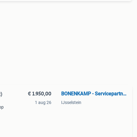
€ 1.950,00
BONENKAMP - Servicepartner Tuin en Park
)
1 aug 26
IJsselstein
op
,5