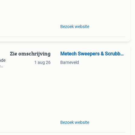
Bezoek website
Zie omschrijving
Metech Sweepers & Scrubbers
nde
1 aug 26
Barneveld
e
144
als
Bezoek website