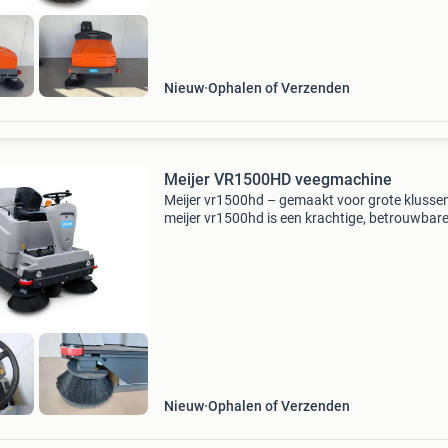
Nieuw
Ophalen of Verzenden
Meijer VR1500HD veegmachine
Meijer vr1500hd – gemaakt voor grote klusse
meijer vr1500hd is een krachtige, betrouwbar
opzit-veegmachine. Met een werkbreedte tot 
cm is hij perfect voor grotere oppervlakken zo
parkeerter
Nieuw
Ophalen of Verzenden