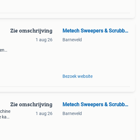
Zie omschrijving
Metech Sweepers & Scrubbers
1 aug 26
Barneveld
een
et
Bezoek website
Zie omschrijving
Metech Sweepers & Scrubbers
achine
1 aug 26
Barneveld
e kan
op een
n 80