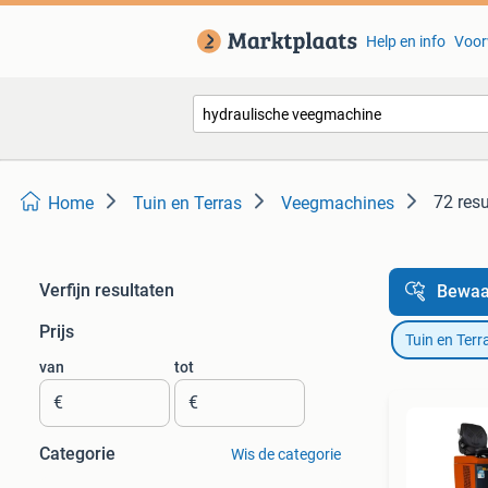
Help en info
Voor
72 resu
Home
Tuin en Terras
Veegmachines
Verfijn resultaten
Bewaa
Prijs
Tuin en Terr
van
tot
€
€
Categorie
Wis de categorie