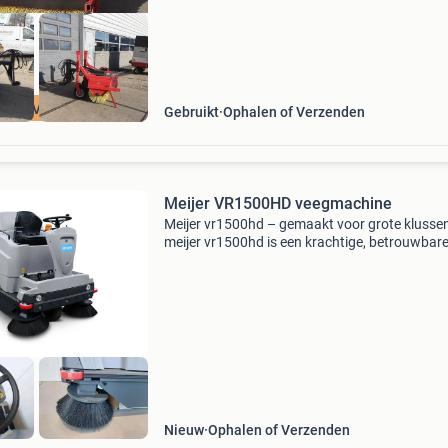
EL LEVERBAAR
Gebruikt
Ophalen of Verzenden
Meijer VR1500HD veegmachine
Meijer vr1500hd – gemaakt voor grote klusse
meijer vr1500hd is een krachtige, betrouwbar
opzit-veegmachine. Met een werkbreedte tot 
cm is hij perfect voor grotere oppervlakken zo
parkeerter
Nieuw
Ophalen of Verzenden