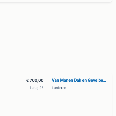
€ 700,00
Van Manen Dak en Gevelbeplatin
1 aug 26
Lunteren
rse