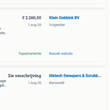
€ 2.260,50
Klein Gebbink BV
1 aug 26
Vragender
h
ste
e
te
Topadvertentie
Bezoek website
Zie omschrijving
Metech Sweepers & Scrubbers
eijer
1 aug 26
Barneveld
jdt