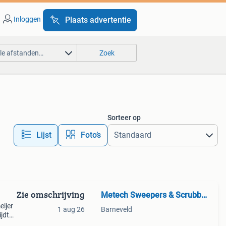
Inloggen
Plaats advertentie
lle afstanden…
Zoek
Sorteer op
Lijst
Foto’s
Zie omschrijving
Metech Sweepers & Scrubbers
eijer
1 aug 26
Barneveld
jdt