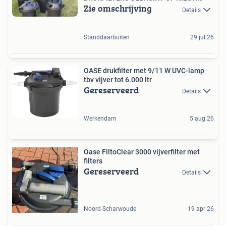
Zie omschrijving
-20%
Details
Standdaarbuiten
29 jul 26
OASE drukfilter met 9/11 W UVC-lamp
tbv vijver tot 6.000 ltr
Gereserveerd
Details
Werkendam
5 aug 26
Oase FiltoClear 3000 vijverfilter met
filters
Gereserveerd
Details
Noord-Scharwoude
19 apr 26