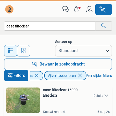
Vijver-toebehoren
Sorteer op
Alle afstanden…
Bewaar je zoekopdracht
Filters
Tuin en Terras
Vijver-toebehoren
Verwijder filters
oase filtoclear 16000
Bieden
Details
Kootwijkerbroek
5 aug 26