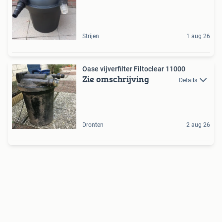
Strijen
1 aug 26
Oase vijverfilter Filtoclear 11000
Zie omschrijving
Details
Dronten
2 aug 26