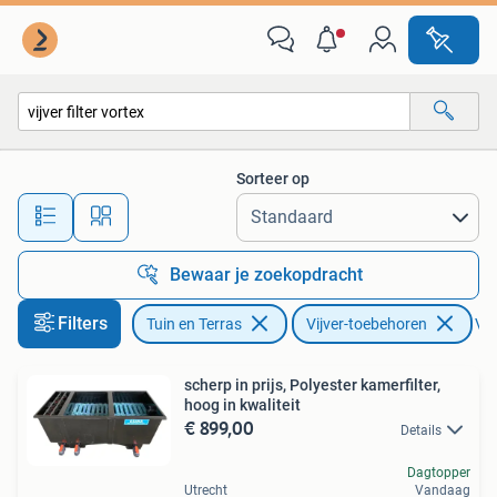
Vijver-toebehoren
Sorteer op
Alle afstanden…
Bewaar je zoekopdracht
Filters
Tuin en Terras
Vijver-toebehoren
Ver
scherp in prijs, Polyester kamerfilter,
hoog in kwaliteit
€ 899,00
Details
Dagtopper
Utrecht
Vandaag