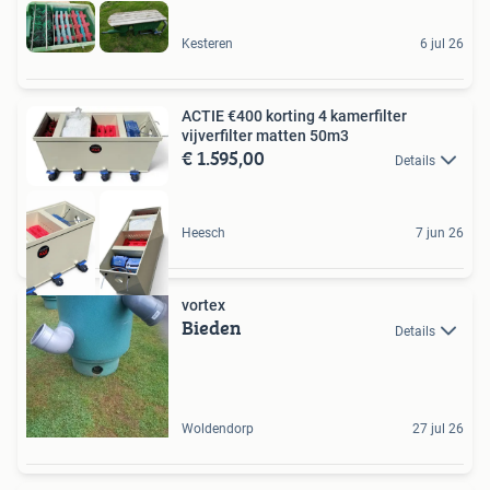
Kesteren
6 jul 26
ACTIE €400 korting 4 kamerfilter
vijverfilter matten 50m3
€ 1.595,00
Details
Heesch
7 jun 26
vortex
Bieden
Details
Woldendorp
27 jul 26