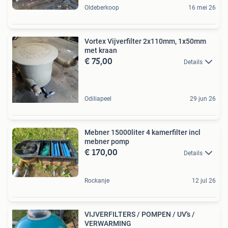
Oldeberkoop
16 mei 26
Vortex Vijverfilter 2x110mm, 1x50mm
met kraan
€ 75,00
Details
Odiliapeel
29 jun 26
Mebner 15000liter 4 kamerfilter incl
mebner pomp
€ 170,00
Details
Rockanje
12 jul 26
VIJVERFILTERS / POMPEN / UV's /
VERWARMING