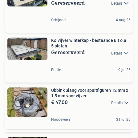
Gereserveerd
Details
Schijndel
4 aug 26
Koivijver winterkap - bestaande uit o.a.
5 platen
Gereserveerd
Details
Brielle
9 jul 26
Ubbink Slang voor spuitfiguren 12 mm x
1,5 mm voor vijver
€ 47,00
Details
Hoogeveen
31 jul 26