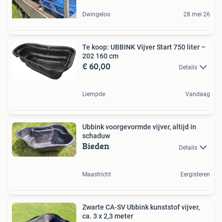
Dwingeloo
28 mei 26
Te koop: UBBINK Vijver Start 750 liter –
202 160 cm
€ 60,00
Details
Liempde
Vandaag
Ubbink voorgevormde vijver, altijd in
schaduw
Bieden
Details
Maastricht
Eergisteren
Zwarte CA-SV Ubbink kunststof vijver,
ca. 3 x 2,3 meter