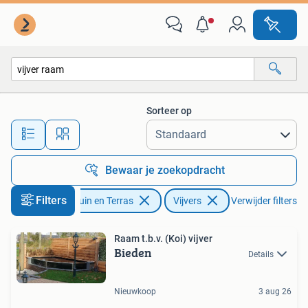
Vijvers
Sorteer op
Alle afstanden…
Bewaar je zoekopdracht
Filters
Tuin en Terras
Vijvers
Verwijder filters
Raam t.b.v. (Koi) vijver
Bieden
Details
Nieuwkoop
3 aug 26