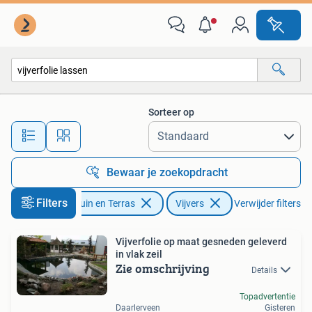
Vijvers
Sorteer op
Alle afstanden…
Bewaar je zoekopdracht
Filters
Tuin en Terras
Vijvers
Verwijder filters
Vijverfolie op maat gesneden geleverd
in vlak zeil
Zie omschrijving
Details
Topadvertentie
Daarlerveen
Gisteren