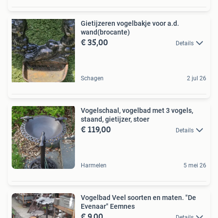
Gietijzeren vogelbakje voor a.d.
wand(brocante)
€ 35,00
Details
Schagen
2 jul 26
Vogelschaal, vogelbad met 3 vogels,
staand, gietijzer, stoer
€ 119,00
Details
Harmelen
5 mei 26
Vogelbad Veel soorten en maten. "De
Evenaar" Eemnes
€ 9,00
Details