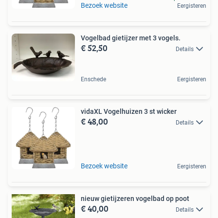
Bezoek website
Eergisteren
Vogelbad gietijzer met 3 vogels.
€ 52,50
Details
Enschede
Eergisteren
vidaXL Vogelhuizen 3 st wicker
€ 48,00
Details
Bezoek website
Eergisteren
nieuw gietijzeren vogelbad op poot
€ 40,00
Details