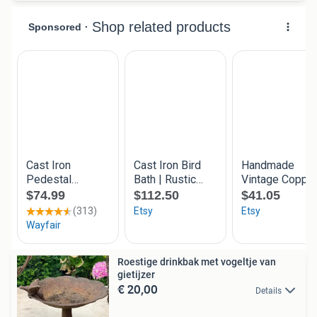
Roestige drinkbak met vogeltje van
gietijzer
€ 20,00
Details