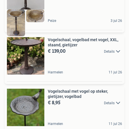
Peize
3 jul 26
Vogelschaal, vogelbad met vogel, XXL,
staand, gietijzer
€ 139,00
Details
Harmelen
11 jul 26
Vogelschaal met vogel op steker,
gietijzer, vogelbad
€ 8,95
Details
Harmelen
11 jul 26