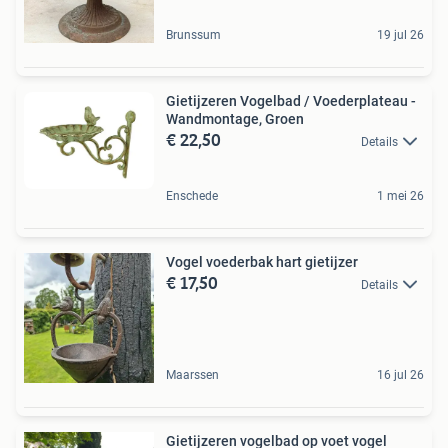
Brunssum
19 jul 26
Gietijzeren Vogelbad / Voederplateau -
Wandmontage, Groen
€ 22,50
Details
Enschede
1 mei 26
Vogel voederbak hart gietijzer
€ 17,50
Details
Maarssen
16 jul 26
Gietijzeren vogelbad op voet vogel