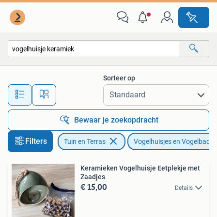
Vogelhuisjes en Vogelbaden
Sorteer op
Alle afstanden…
Bewaar je zoekopdracht
Filters
Tuin en Terras
Vogelhuisjes en Vogelbade
Keramieken Vogelhuisje Eetplekje met
Zaadjes
€ 15,00
Details