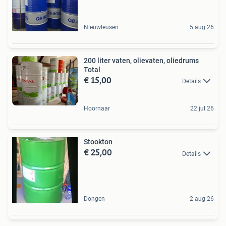
Nieuwleusen
5 aug 26
200 liter vaten, olievaten, oliedrums
Total
€ 15,00
Details
Hoornaar
22 jul 26
Stookton
€ 25,00
Details
Dongen
2 aug 26