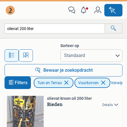
Vuurkorven
Sorteer op
Alle afstanden…
Bewaar je zoekopdracht
Filters
Tuin en Terras
Vuurkorven
Verwijder 
olievat kroon oil 200 liter
Bieden
Details