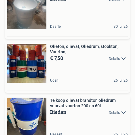
Daarle
30 jul 26
Olieton, olievat, Oliedrum, stookton,
Vuurton,
€ 7,50
Details
Uden
26 jul 26
Te koop olievat brandton oliedrum
vuurvat vuurton 200 en 60l
Bieden
Details
Hasselt
25 jul 26