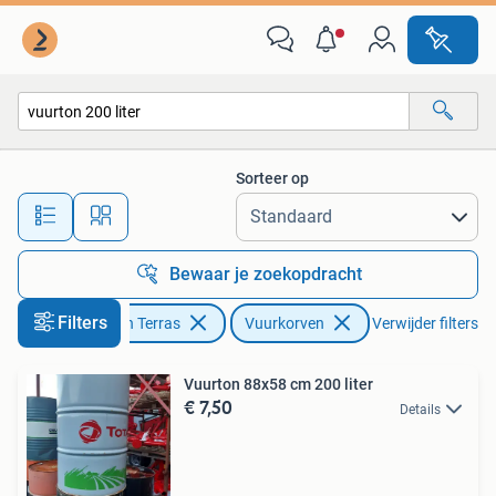
Vuurkorven
Sorteer op
Alle afstanden…
Bewaar je zoekopdracht
Filters
Tuin en Terras
Vuurkorven
Verwijder filters
Vuurton 88x58 cm 200 liter
€ 7,50
Details