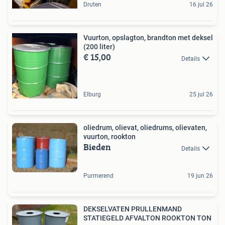
Druten
16 jul 26
Vuurton, opslagton, brandton met deksel
(200 liter)
€ 15,00
Details
Elburg
25 jul 26
oliedrum, olievat, oliedrums, olievaten,
vuurton, rookton
Bieden
Details
Purmerend
19 jun 26
DEKSELVATEN PRULLENMAND
STATIEGELD AFVALTON ROOKTON TON