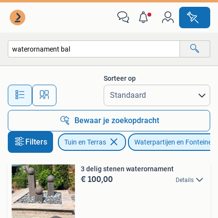
Waterpartijen en Fonteinen
Sorteer op
Alle afstanden…
Bewaar je zoekopdracht
Filters
Tuin en Terras
Waterpartijen en Fonteinen
3 delig stenen waterornament
€ 100,00
Details