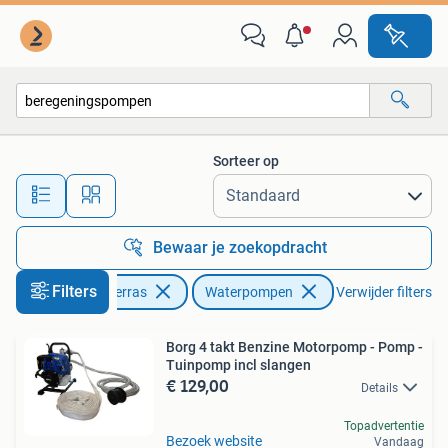
Waterpompen
Sorteer op
Alle afstanden…
Bewaar je zoekopdracht
Filters
Tuin en Terras
Waterpompen
Verwijder filters
Borg 4 takt Benzine Motorpomp - Pomp -
Tuinpomp incl slangen
€ 129,00
Details
Topadvertentie
Bezoek website
Vandaag