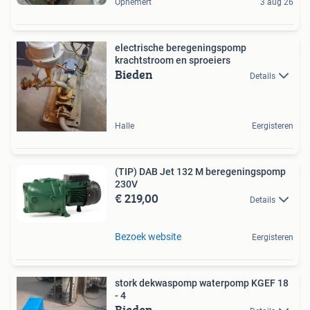
Ophemert
3 aug 26
electrische beregeningspomp
krachtstroom en sproeiers
Bieden
Details
Halle
Eergisteren
(TIP) DAB Jet 132 M beregeningspomp
230V
€ 219,00
Details
Bezoek website
Eergisteren
stork dekwaspomp waterpomp KGEF 18
- 4
Bieden