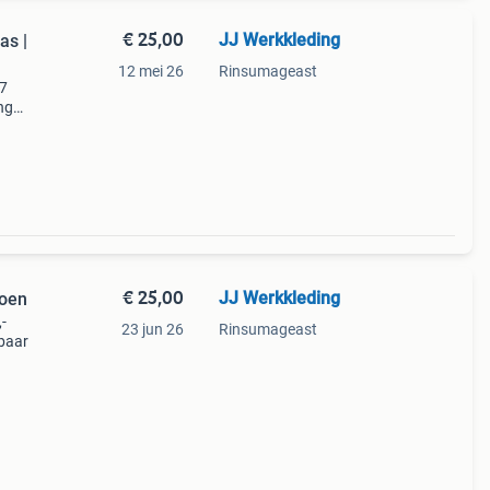
€ 25,00
JJ Werkkleding
as |
12 mei 26
Rinsumageast
77
ing
svorm
akken
€ 25,00
JJ Werkkleding
toen
-
23 jun 26
Rinsumageast
baar