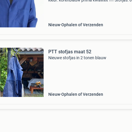
kleur: korenblauw prima kwaliteit !!!! Stofjas: 
polyester/35% katoen: 2 zakken op voorpande
borstzak, 1 binnenzak boven, vaste rugband, 
Nieuw
Ophalen of Verzenden
PTT stofjas maat 52
Nieuwe stofjas in 2 tonen blauw
Nieuw
Ophalen of Verzenden