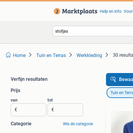
Help en info
Voor
30 result
Home
Tuin en Terras
Werkkleding
Verfijn resultaten
Bewaa
Prijs
Tuin en Terr
van
tot
€
€
Categorie
Wis de categorie