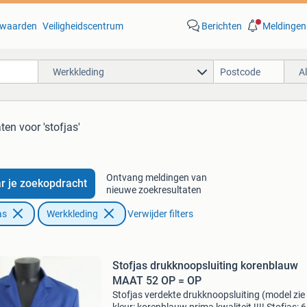
waarden
Veiligheidscentrum
Berichten
Meldingen
Werkkleding
A
aten
voor 'stofjas'
Ontvang meldingen van
r je zoekopdracht
nieuwe zoekresultaten
as
Werkkleding
Verwijder filters
Stofjas drukknoopsluiting korenblauw
MAAT 52 OP = OP
Stofjas verdekte drukknoopsluiting (model zie