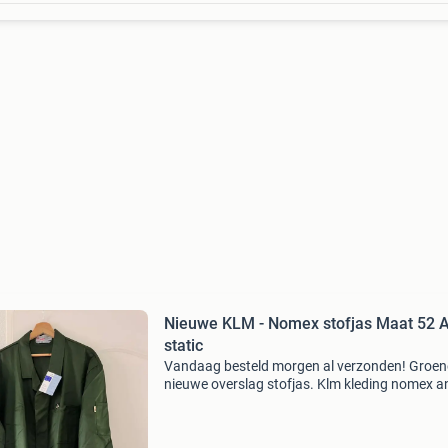
Nieuwe KLM - Nomex stofjas Maat 52 A
static
Vandaag besteld morgen al verzonden! Groen
nieuwe overslag stofjas. Klm kleding nomex an
static heren maat 52 gelijk maat m dames ma
46 kleur donker groen 2 insteek zakken 1 bors
met verde