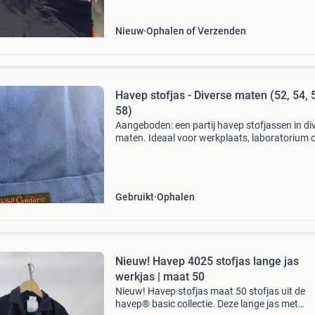
nieuwe a
Nieuw
Ophalen of Verzenden
Havep stofjas - Diverse maten (52, 54, 
58)
Aangeboden: een partij havep stofjassen in di
maten. Ideaal voor werkplaats, laboratorium o
beschermende kleding. De jassen zijn van goe
kwaliteit en bieden comfort tijdens het werk. 
Gebruikt
Ophalen
Nieuw! Havep 4025 stofjas lange jas
werkjas | maat 50
Nieuw! Havep stofjas maat 50 stofjas uit de
havep® basic collectie. Deze lange jas met