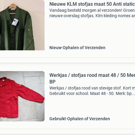
Nieuwe KLM stofjas maat 50 Anti static
Vandaag besteld morgen al verzonden! Groen
nieuwe overslag stofjas. Klm kleding nomex an
static heren maat 50 gelijk maat l dames maa
maat 44 kleur donker groen 2 insteek zakken 
borstzak met
Nieuw
Ophalen of Verzenden
Werkjas / stofjas rood maat 48 / 50 Mer
BP
Werkjas / stofjas rood van stevige stof. Kort 
Gebruikt voor school. Maat 48 - 50. Merk: bp.
Lengte: 70 cm. Van oksel tot oksel: 59 cm.
Mouwlengte vanuit de oksel: 54 cm. De jas is
gebruikt, maa
Gebruikt
Ophalen of Verzenden