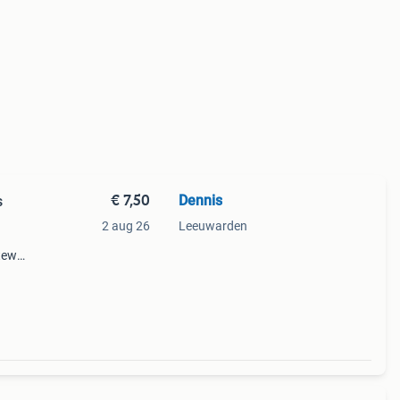
€ 7,50
Dennis
s
2 aug 26
Leeuwarden
tewel