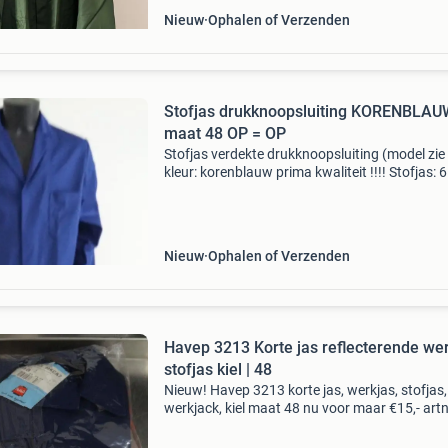
Nieuw
Ophalen of Verzenden
Stofjas drukknoopsluiting KORENBLAU
maat 48 OP = OP
Stofjas verdekte drukknoopsluiting (model zie
kleur: korenblauw prima kwaliteit !!!! Stofjas: 
polyester/35% katoen: 2 zakken op voorpande
borstzak, 1 binnenzak boven, vaste rugband, 
Nieuw
Ophalen of Verzenden
Havep 3213 Korte jas reflecterende we
stofjas kiel | 48
Nieuw! Havep 3213 korte jas, werkjas, stofjas,
werkjack, kiel maat 48 nu voor maar €15,- artn
W180 voor meer werkkleding kunt u een kijkje
nemen bij onze andere advertenties, wekelijks