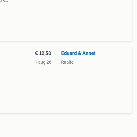
65%
n, 1
knie
€ 12,50
Eduard & Annet
1 aug 26
Raalte