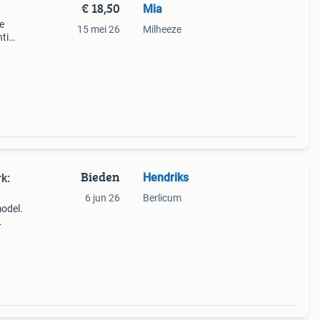
€ 18,50
Mia
e
15 mei 26
Milheeze
ti
t ca
1
Bieden
Hendriks
k:
6 jun 26
Berlicum
model.