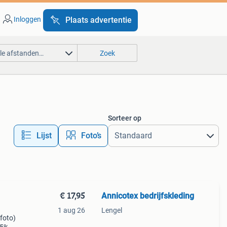
Inloggen
Plaats advertentie
lle afstanden…
Zoek
Sorteer op
Lijst
Foto’s
€ 17,95
Annicotex bedrijfskleding
1 aug 26
Lengel
 foto)