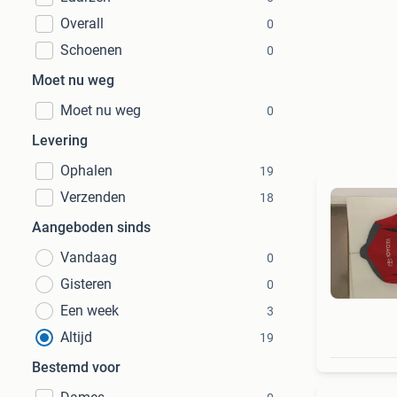
Overall
0
Schoenen
0
Moet nu weg
Moet nu weg
0
Levering
Ophalen
19
Verzenden
18
Aangeboden sinds
Vandaag
0
Gisteren
0
Een week
3
Altijd
19
Bestemd voor