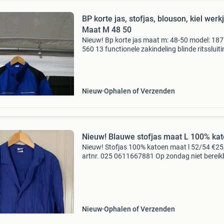
BP korte jas, stofjas, blouson, kiel werkj
Maat M 48 50
Nieuw! Bp korte jas maat m: 48-50 model: 18
560 13 functionele zakindeling blinde ritssluit
vuil-en waterafstotend cordura® normale pa
opstaande kraag, blinde ritssluiting, 2 borstz
met
Nieuw
Ophalen of Verzenden
Nieuw! Blauwe stofjas maat L 100% ka
Nieuw! Stofjas 100% katoen maat l 52/54 €25,
artnr. 025 0611667881 Op zondag niet bereik
Nieuw
Ophalen of Verzenden