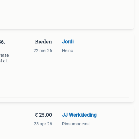
Bieden
Jordi
56,
22 mei 26
Heino
verse
f als
de
Besch
€ 25,00
JJ Werkkleding
23 apr 26
Rinsumageast