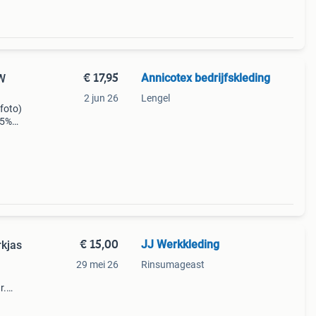
€ 17,95
Annicotex bedrijfskleding
W
2 jun 26
Lengel
 foto)
65%
n, 1
knie
€ 15,00
JJ Werkkleding
rkjas
29 mei 26
Rinsumageast
r.