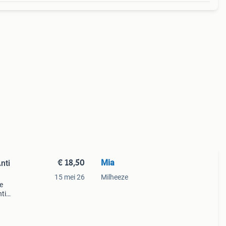
€ 18,50
Mia
nti
15 mei 26
Milheeze
e
ti
at ca
tzak