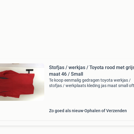
Stofjas / werkjas / Toyota rood met grij
maat 46 / Small
Te koop eenmalig gedragen toyota werkjas /
stofjas / werkplaats kleding jas maat small of
maat 46 zie ook mijn andere advertenties
Zo goed als nieuw
Ophalen of Verzenden