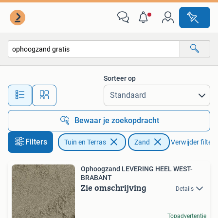
Zand
Sorteer op
Alle afstanden…
Bewaar je zoekopdracht
Filters
Tuin en Terras
Zand
Verwijder filters
Ophoogzand LEVERING HEEL WEST-
BRABANT
Zie omschrijving
Details
Topadvertentie