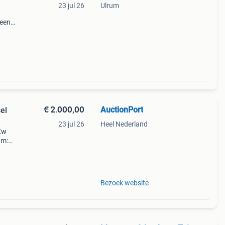
23 jul 26
Ulrum
 een
t 3
€ 2.000,00
AuctionPort
el
23 jul 26
Heel Nederland
3Kw
um:
7478
Bezoek website