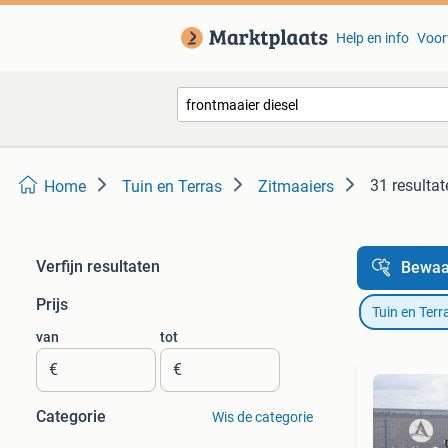
Help en info
Voor
31 resultat
Home
Tuin en Terras
Zitmaaiers
Verfijn resultaten
Bewaa
Prijs
Tuin en Terr
van
tot
€
€
Categorie
Wis de categorie