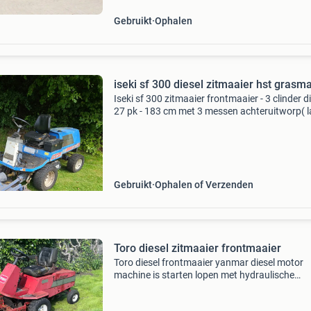
algemene informatie type: gras
Gebruikt
Ophalen
iseki sf 300 diesel zitmaaier hst grasm
Iseki sf 300 zitmaaier frontmaaier - 3 clinder d
27 pk - 183 cm met 3 messen achteruitworp( l
hoorbaar) - hydraulisch heffen maaidek -
hydrostatische aandrijving voor makkelijk voo
achte
Gebruikt
Ophalen of Verzenden
Toro diesel zitmaaier frontmaaier
Toro diesel frontmaaier yanmar diesel motor
machine is starten lopen met hydraulische
aandrijving maaidek gaat ook omhoog en naa
beneden op hydrauliek machine maait goed