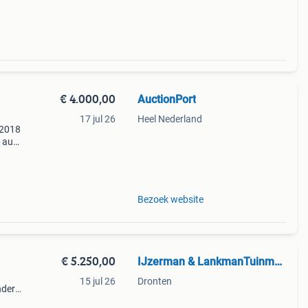
€ 4.000,00
AuctionPort
17 jul 26
Heel Nederland
 2018
2 aug.
1
Bezoek website
€ 5.250,00
IJzerman & LankmanTuinmachines
15 jul 26
Dronten
nder
reven