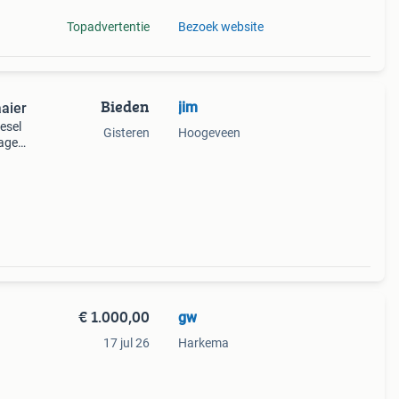
Topadvertentie
Bezoek website
Bieden
jim
aaier
iesel
Gisteren
Hoogeveen
ager
r een
€ 1.000,00
gw
17 jul 26
Harkema
r