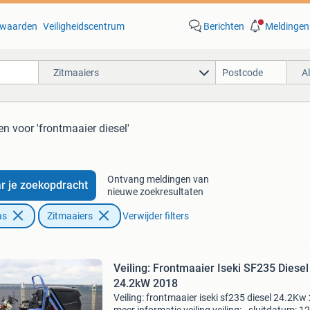
waarden
Veiligheidscentrum
Berichten
Meldingen
Zitmaaiers
A
en
voor 'frontmaaier diesel'
Ontvang meldingen van
r je zoekopdracht
nieuwe zoekresultaten
as
Zitmaaiers
Verwijder filters
Veiling: Frontmaaier Iseki SF235 Diesel
24.2kW 2018
Veiling: frontmaaier iseki sf235 diesel 24.2Kw