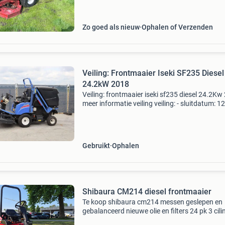
maaidek heeft 2 gaatjes maar
Zo goed als nieuw
Ophalen of Verzenden
Veiling: Frontmaaier Iseki SF235 Diesel
24.2kW 2018
Veiling: frontmaaier iseki sf235 diesel 24.2Kw
meer informatie veiling veiling: - sluitdatum: 1
2026 - Website:
https:www.auctionport.be/nl/lot/iseki/25750
algemene informatie type: grasma
Gebruikt
Ophalen
Shibaura CM214 diesel frontmaaier
Te koop shibaura cm214 messen geslepen en
gebalanceerd nieuwe olie en filters 24 pk 3 cili
diesel motor 110 cm frontdek aftakas aanged