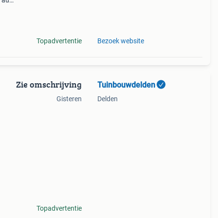
2 aug.
1
Topadvertentie
Bezoek website
Zie omschrijving
Tuinbouwdelden
Gisteren
Delden
 ! Met
ag
Topadvertentie