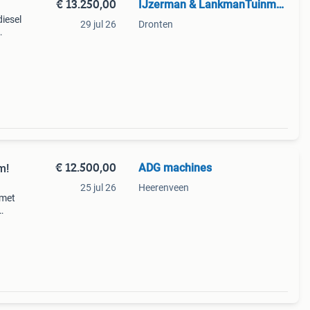
€ 13.250,00
IJzerman & LankmanTuinmachines
diesel
29 jul 26
Dronten
ud
€ 12.500,00
ADG machines
m!
25 jul 26
Heerenveen
 met
jving:
uren.