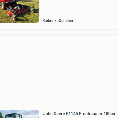
achterlossend is snelst maaien hydrostaat vo
achteruit
Gebruikt
Ophalen
John Deere F1145 Frontmaaier 180cm