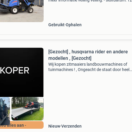
meer informatie veiling veiling: - sluitdatum: 1
2026 - Website:
https:www.auctionport.be/nl/lot/iseki/25750
algemene informatie type: grasma
Gebruikt
Ophalen
[Gezocht] , husqvarna rider en andere
modellen , [Gezocht]
Wij kopen zitmaaiers landbouwmachines of
tuinmachines ! , Ongeacht de staat door heel
nederland / belgie / duitsland / biedt alles aan
schade, oud en defect, sloper, nieuwstaat gra
alles aanbi
Bied alles aan -
Nieuw
Verzenden