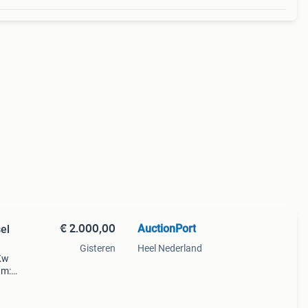
€ 2.000,00
AuctionPort
el
Gisteren
Heel Nederland
3Kw
um:
7478