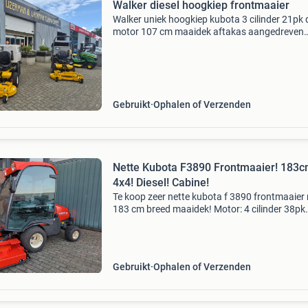
Walker diesel hoogkiep frontmaaier
Walker uniek hoogkiep kubota 3 cilinder 21pk 
motor 107 cm maaidek aftakas aangedreven
opklapbaar machine heeft compleet onderho
gehad ieder jaar zijn beurten technisch goed
werkend start loop
Gebruikt
Ophalen of Verzenden
Nette Kubota F3890 Frontmaaier! 183c
4x4! Diesel! Cabine!
Te koop zeer nette kubota f 3890 frontmaaier
183 cm breed maaidek! Motor: 4 cilinder 38pk
kubota maaibreedte: 183 cm messen: 3 aandri
hydrostaat bouwjaar 2016 slechts 3775 draai
Kenteke
Gebruikt
Ophalen of Verzenden