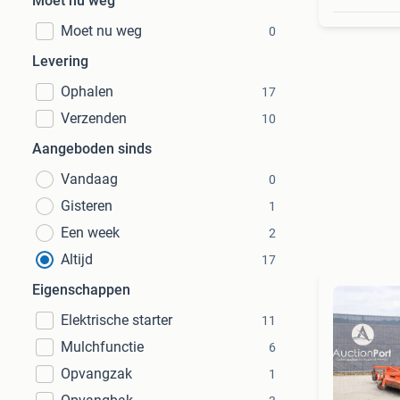
Moet nu weg
Moet nu weg
0
Levering
Ophalen
17
Verzenden
10
Aangeboden sinds
Vandaag
0
Gisteren
1
Een week
2
Altijd
17
Eigenschappen
Elektrische starter
11
Mulchfunctie
6
Opvangzak
1