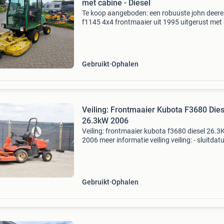
met cabine - Diesel
Te koop aangeboden: een robuuste john deere
f1145 4x4 frontmaaier uit 1995 uitgerust met
comfortabele cabine, met hoge en lage giering
verlichting rondom en een 180cm maaidek me
messen voorzien
Gebruikt
Ophalen
Veiling: Frontmaaier Kubota F3680 Dies
26.3kW 2006
Veiling: frontmaaier kubota f3680 diesel 26.
2006 meer informatie veiling veiling: - sluitdat
12 aug. 2026 - Website:
https:www.auctionport.be/nl/lot/kubota/25
algemene informatie type: gras
Gebruikt
Ophalen