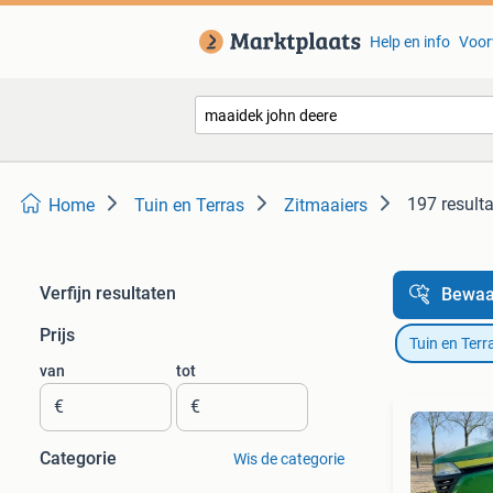
Help en info
Voor
197 result
Home
Tuin en Terras
Zitmaaiers
Verfijn resultaten
Bewaa
Prijs
Tuin en Terr
van
tot
€
€
Categorie
Wis de categorie