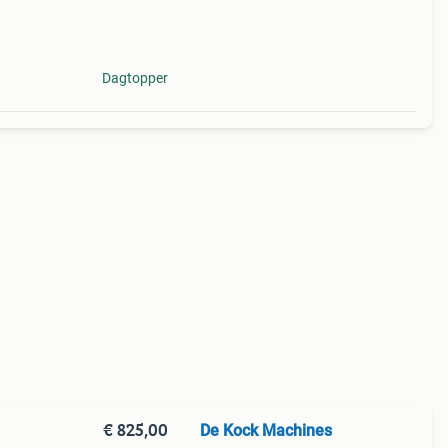
rijdt
js is
Dagtopper
€ 825,00
De Kock Machines