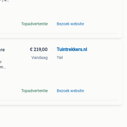
- ) 4
122cm
Topadvertentie
Bezoek website
€ 219,00
Tuintrekkers.nl
ere
Vandaag
Tiel
r
en
100r
edte
Topadvertentie
Bezoek website