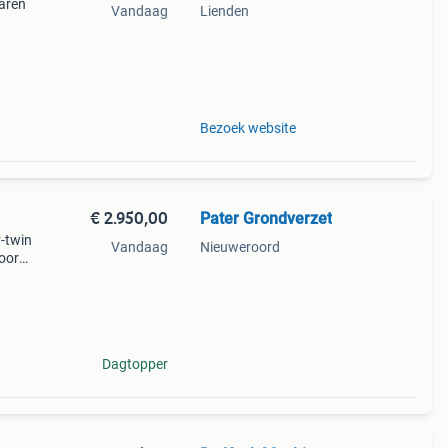
naren
Vandaag
Lienden
Bezoek website
€ 2.950,00
Pater Grondverzet
v-twin
Vandaag
Nieuweroord
oor
tgaaf
mesi
Dagtopper