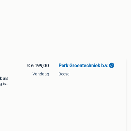
€ 6.199,00
Perk Groentechniek b.v.
Vandaag
Beesd
k als
g is
et