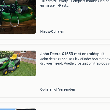
-107 cm zijuitworp. -Compleet maaidek incl s
en messen. -Past
op:l107/l110/x125/x110/x126/x107/x127. -
Nieuw!! -Prijs €825,-incl btw.
Nieuw
Ophalen
John Deere X155R met onkruidspuit.
John deere x155r. 18 Pk 2 cilinder b&s motor 
drukgesmeerd. Voethydrostaat om traploos v
en achteruit te rijden en maaien. Met een pun
107 cm breed 2 messig maaidek. Elektrische 
Ophalen of Verzenden