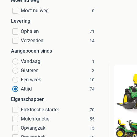
Moet nu weg
Moet nu weg
0
Levering
Ophalen
71
Verzenden
14
Aangeboden sinds
Vandaag
1
Gisteren
3
Een week
10
Altijd
74
Eigenschappen
Elektrische starter
70
Mulchfunctie
55
Opvangzak
15