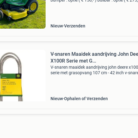
bumper : optie ( € 150,- ) bullbar : optie ( € 275,
jaar garantie en / of 300 draaiuren prijs met 
maaidek € 9799,- nu voor € 9
Nieuw
Verzenden
V-snaren Maaidek aandrijving John De
X100R Serie met G...
V-snaren maaidek aandrijving john deere x100
serie met grasopvang 107 cm - 42 inch v-snar
voor de maaidek aandrijving van john deere x
serie zitmaaiers met grasopvang maaidekbre
107 cm - 42
Nieuw
Ophalen of Verzenden