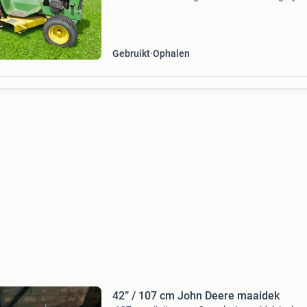
gebouwd. Maaidek puntgaaf machine loopt en 
goed, kan nog wel wat aandacht gebruiken. Pri
inclusief b
Gebruikt
Ophalen
42” / 107 cm John Deere maaidek