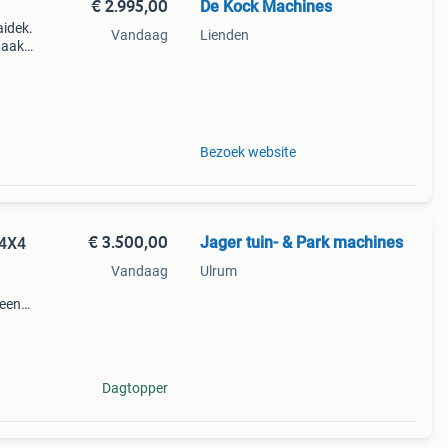
€ 2.995,00
De Kock Machines
aidek.
Vandaag
Lienden
haak
 van
Bezoek website
€ 3.500,00
Jager tuin- & Park machines
 4X4
Vandaag
Ulrum
 een
t 3
Dagtopper