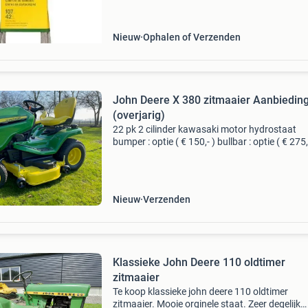
zitmaaiers maaidekbreedte 107 cm - 42 inch 
maaidek
Nieuw
Ophalen of Verzenden
John Deere X 380 zitmaaier Aanbiedin
(overjarig)
22 pk 2 cilinder kawasaki motor hydrostaat
bumper : optie ( € 150,- ) bullbar : optie ( € 275,
jaar garantie en / of 300 draaiuren prijs met 
maaidek € 9799,- nu voor € 9
Nieuw
Verzenden
Klassieke John Deere 110 oldtimer
zitmaaier
Te koop klassieke john deere 110 oldtimer
zitmaaier. Mooie orginele staat. Zeer degelijk