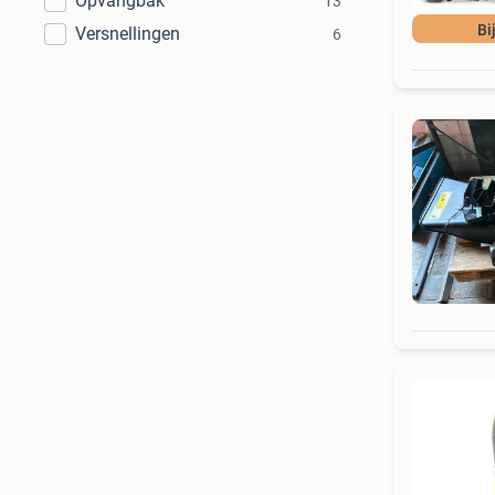
Opvangbak
13
Bi
Versnellingen
6