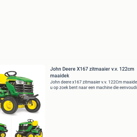
John Deere X167 zitmaaier v.v. 122cm
maaidek
John deere x167 zitmaaier v.v. 122Cm maaide
u op zoek bent naar een machine die eenvoudi
te bedienen, zou u eens naar de x167 moeten
kijken. Het ergonomische bedieningsstation m
kleur gecod