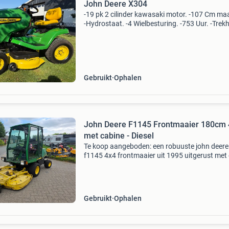
John Deere X304
-19 pk 2 cilinder kawasaki motor. -107 Cm ma
-Hydrostaat. -4 Wielbesturing. -753 Uur. -Trek
achter. -Maaier is compleet geserviced. -Inruil
uw machine kan zeker. -3 Mnd garantie. -Prijs
Gebruikt
Ophalen
John Deere F1145 Frontmaaier 180cm
met cabine - Diesel
Te koop aangeboden: een robuuste john deere
f1145 4x4 frontmaaier uit 1995 uitgerust met
comfortabele cabine, met hoge en lage giering
verlichting rondom en een 180cm maaidek me
messen voorzien
Gebruikt
Ophalen