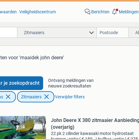
waarden
Veiligheidscentrum
Berichten
Meldingen
Zitmaaiers
A
aten
voor 'maaidek john deere'
Ontvang meldingen van
r je zoekopdracht
nieuwe zoekresultaten
as
Zitmaaiers
Verwijder filters
John Deere X 380 zitmaaier Aanbiedin
(overjarig)
22 pk 2 cilinder kawasaki motor hydrostaat