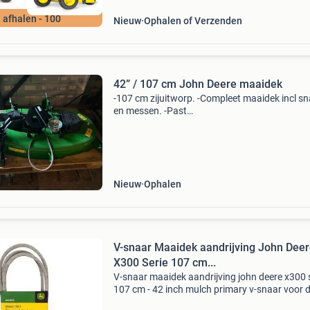
j afhalen - 100
Nieuw
Ophalen of Verzenden
42” / 107 cm John Deere maaidek
-107 cm zijuitworp. -Compleet maaidek incl s
en messen. -Past
op:l107/l110/x125/x110/x126/x107/x127. -
Nieuw!! -Prijs €825,-incl btw.
Nieuw
Ophalen
V-snaar Maaidek aandrijving John Dee
X300 Serie 107 cm...
V-snaar maaidek aandrijving john deere x300 
107 cm - 42 inch mulch primary v-snaar voor 
maaidek aandrijving van john deere x300 serie